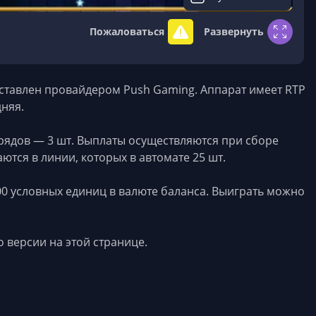
Пожаловаться
Развернуть
едставлен провайдером Push Gaming. Аппарат имеет RTP
дняя.
 рядов — 3 шт. Выплаты осуществляются при сборе
тся в линии, которых в автомате 25 шт.
00 условных единиц в валюте баланса. Выиграть можно
о версии на этой странице.