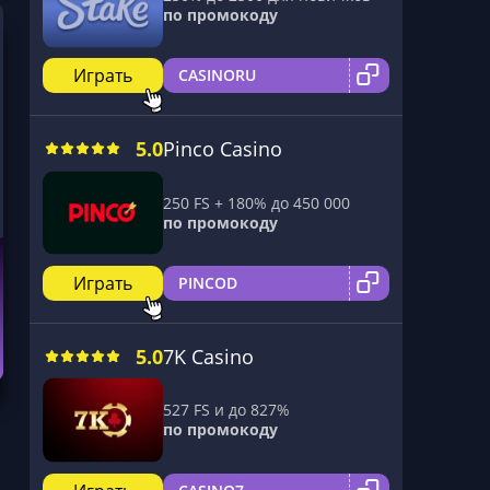
по промокоду
Играть
CASINORU
5.0
Pinco Casino
250 FS + 180% до 450 000
по промокоду
Играть
PINCOD
5.0
7K Casino
527 FS и до 827%
по промокоду