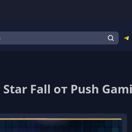
Star Fall от Push Gam