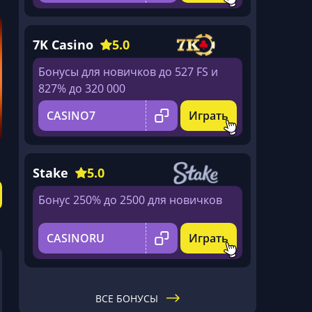
7K Casino
5.0
Бонусы для новичков до 527 FS и
827% до 320 000
CASINO7
Играть
Stake
5.0
Бонус 250% до 2500 для новичков
CASINORU
Играть
ВСЕ БОНУСЫ