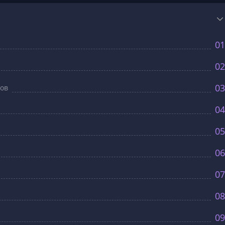
01
02
03
ков
04
05
06
07
08
09