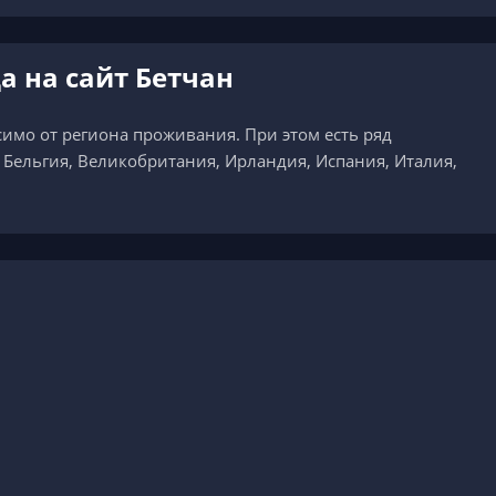
а на сайт Бетчан
имо от региона проживания. При этом есть ряд
 Бельгия, Великобритания, Ирландия, Испания, Италия,