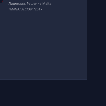
Лицензия: Решение Malta
№MGA/B2C/394/2017