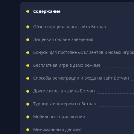
Содержание
Обзор официального сайта Бетчан
Лицензия онлайн заведения
Бонусы для постоянных клиентов и новых игро
Бесплатная игра в демо режиме
Способы регистрации и входа на сайт Бетчан
Другие игры в казино Бетчан
Турниры и лотереи на Бетчан
Мобильные приложения
Минимальный депозит