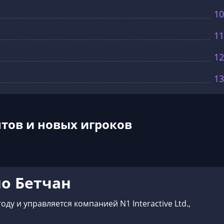
10
11
12
13
тов и новых игроков
но Бетчан
ду и управляется компанией N1 Interactive Ltd.,