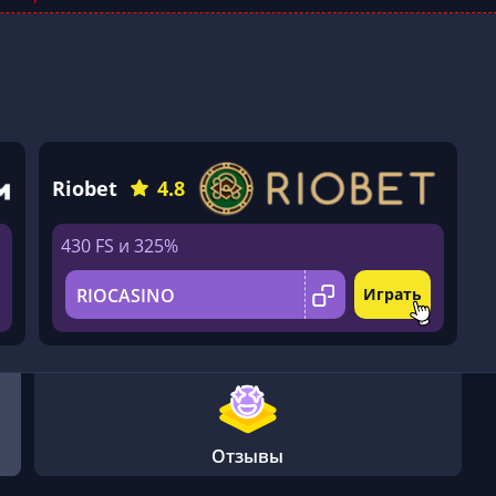
Riobet
4.8
430 FS и 325%
RIOCASINO
Играть
Отзывы