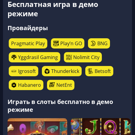
Бесплатная игра в демо
режиме
Провайдеры
Pragmatic Play
Play’n GO
BNG
Yggdrasil Gaming
Nolimit City
Igrosoft
Thunderkick
Betsoft
Habanero
NetEnt
Играть в слоты бесплатно в демо
режиме