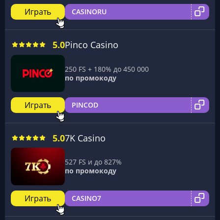
Играть
CASINORU
5.0
Pinco Casino
250 FS + 180% до 450 000
по промокоду
Играть
PINCOD
5.0
7K Casino
527 FS и до 827%
по промокоду
Играть
CASINO7