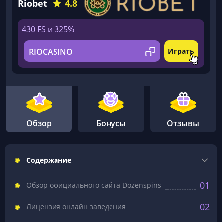
Riobet
4.8
430 FS и 325%
RIOCASINO
Играть
Обзор
Бонусы
Отзывы
Содержание
01
Обзор официального сайта Dozenspins
02
Лицензия онлайн заведения