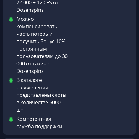
22 000 + 120 FS от
Dozenspins
Можно
компенсировать
часть потерь и
получить Бонус 10%
постоянным
пользователям до 30
000 от казино
Dozenspins
В каталоге
развлечений
представлены слоты
в количестве 5000
шт
Компетентная
служба поддержки