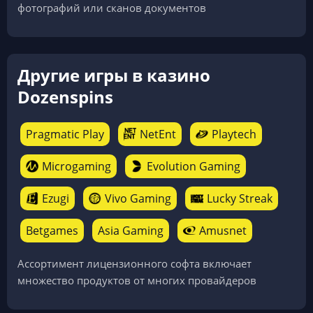
фотографий или сканов документов
Другие игры в казино
Dozenspins
Pragmatic Play
NetEnt
Playtech
Microgaming
Evolution Gaming
Ezugi
Vivo Gaming
Lucky Streak
Betgames
Asia Gaming
Amusnet
Ассортимент лицензионного софта включает
множество продуктов от многих провайдеров