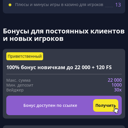
13
Плюсы и минусы игры в казино для игроков
Бонусы для постоянных клиентов
и новых игроков
Приветственный
100% бонус новичкам до 22 000 + 120 FS
22 000
1000
30x
Бонус доступен по ссылке
Получить