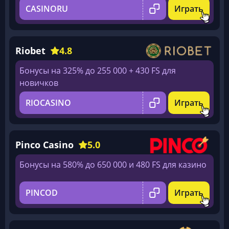
CASINORU
Играть
Riobet
4.8
Бонусы на 325% до 255 000 + 430 FS для
новичков
RIOCASINO
Играть
Pinco Casino
5.0
Бонусы на 580% до 650 000 и 480 FS для казино
PINCOD
Играть