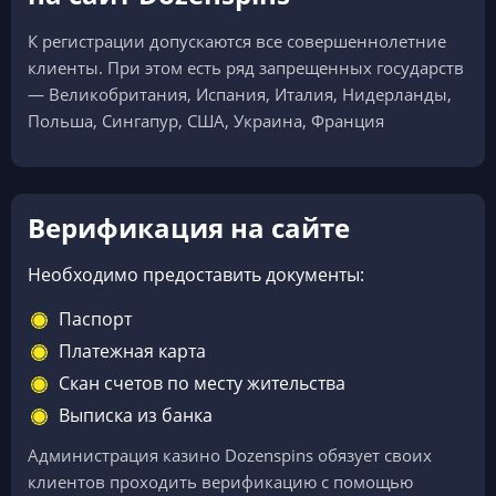
К регистрации допускаются все совершеннолетние
клиенты. При этом есть ряд запрещенных государств
— Великобритания, Испания, Италия, Нидерланды,
Польша, Сингапур, США, Украина, Франция
Верификация на сайте
Необходимо предоставить документы:
Паспорт
Платежная карта
Скан счетов по месту жительства
Выписка из банка
Администрация казино Dozenspins обязует своих
клиентов проходить верификацию с помощью