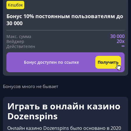
Кешбэк
Бонус 10% постоянным пользователям до
30 000
30 000
20x
∞
Бонус доступен по ссылке
Получить
Бонусов много не бывает
Играть в онлайн казино
Dozenspins
Онлайн казино Dozenspins было основано в 2020