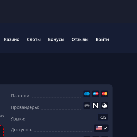
Казино
Слоты
Бонусы
Отзывы
Войти
Платежи:
Провайдеры:
ов
RUS
Языки:
Доступно: