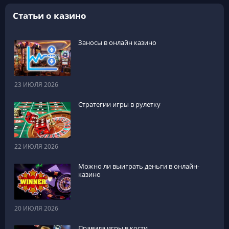
Статьи о казино
Заносы в онлайн казино
23 ИЮЛЯ 2026
Стратегии игры в рулетку
22 ИЮЛЯ 2026
Можно ли выиграть деньги в онлайн-
казино
20 ИЮЛЯ 2026
Правила игры в кости