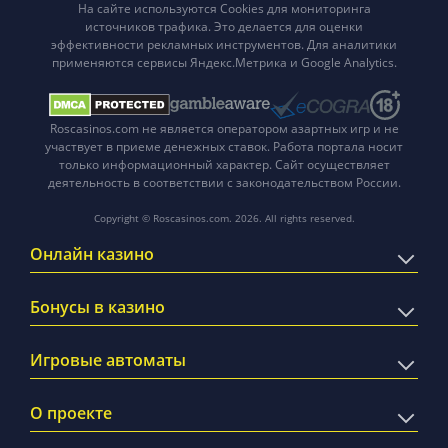
На сайте используются Cookies для мониторинга
источников трафика. Это делается для оценки
эффективности рекламных инструментов. Для аналитики
применяются сервисы Яндекс.Метрика и Google Analytics.
Roscasinos.com не является оператором азартных игр и не
участвует в приеме денежных ставок. Работа портала носит
только информационный характер. Сайт осуществляет
деятельность в соответствии с законодательством России.
Copyright © Roscasinos.com. 2026. All rights reserved.
Онлайн казино
С мгновенным выводом
Бонусы в казино
Скачать
За регистрацию
Игровые автоматы
ВСЕ КАЗИНО
Фриспины
Однорукий бандит
О проекте
ВСЕ БОНУСЫ
Эмулятор