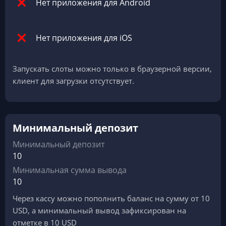
Нет приложения для Android
Нет приложения для iOS
Запускать слоты можно только в браузерной версии,
клиент для загрузки отсутствует.
Минимальный депозит
Минимальный депозит
10
Минимальная сумма вывода
10
Через кассу можно пополнить баланс на сумму от 10
USD, а минимальный вывод зафиксирован на
отметке в 10 USD