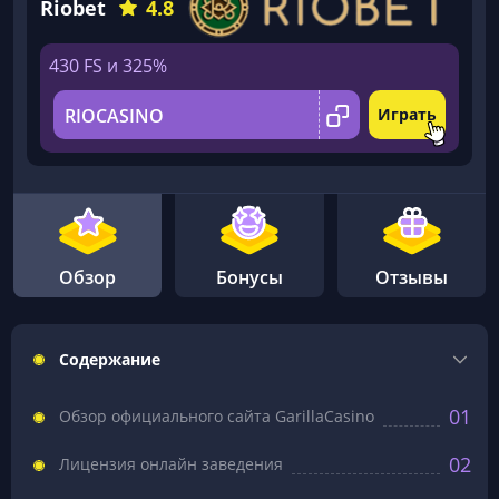
Riobet
4.8
430 FS и 325%
RIOCASINO
Играть
Обзор
Бонусы
Отзывы
Содержание
01
Обзор официального сайта GarillaCasino
02
Лицензия онлайн заведения