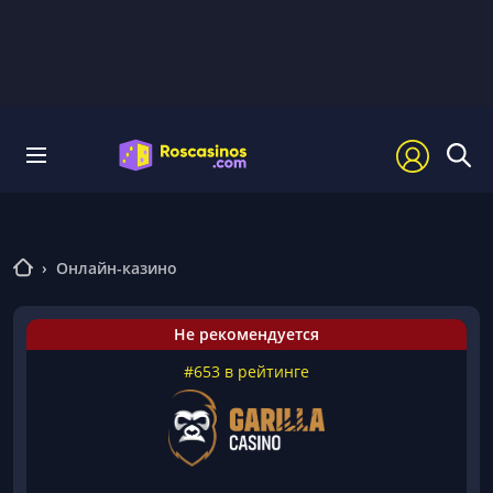
›
Онлайн-казино
Не рекомендуется
#653 в рейтинге