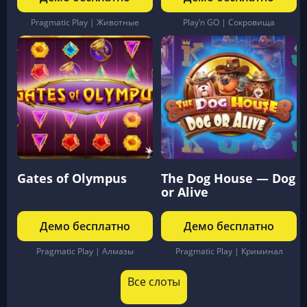
Pragmatic Play | Животные
Play’n GO | Сокровища
Gates of Olympus
The Dog House — Dog
or Alive
Демо бесплатно
Демо бесплатно
Pragmatic Play | Алмазы
Pragmatic Play | Криминал
Все слоты