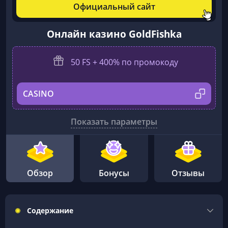
Официальный сайт
Онлайн казино GoldFishka
50 FS + 400% по промокоду
CASINO
Показать параметры
Обзор
Бонусы
Отзывы
Содержание