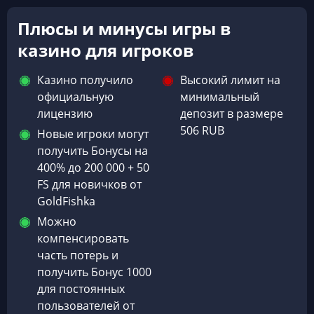
Плюсы и минусы игры в
казино для игроков
Казино получило
Высокий лимит на
официальную
минимальный
лицензию
депозит в размере
506 RUB
Новые игроки могут
получить Бонусы на
400% до 200 000 + 50
FS для новичков от
GoldFishka
Можно
компенсировать
часть потерь и
получить Бонус 1000
для постоянных
пользователей от