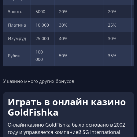
Золото
5000
20%
20%
Платина
10 000
30%
25%
Изумруд
25 000
40%
30%
100
Рубин
50%
35%
000
У казино много других бонусов
Играть в онлайн казино
GoldFishka
Онлайн казино GoldFishka было основано в 2002
году и управляется компанией SG International