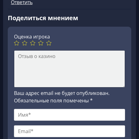
Ответить
Поделиться мнением
Оценка игрока
Ваш адрес email не будет опубликован.
Обязательные поля помечены
*