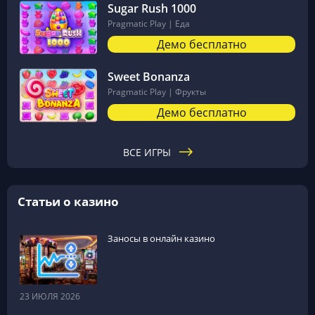
Sugar Rush 1000
Pragmatic Play | Еда
Демо бесплатно
Sweet Bonanza
Pragmatic Play | Фрукты
Демо бесплатно
ВСЕ ИГРЫ
Статьи о казино
Заносы в онлайн казино
23 ИЮЛЯ 2026