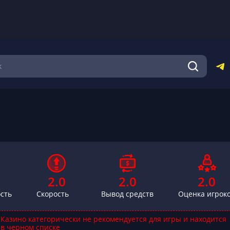
2.0
2.0
2.0
сть
Скорость
Вывод средств
Оценка игрок
Казино категорически не рекомендуется для игры и находится
в черном списке