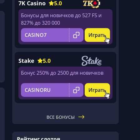
7K Casino
5.0
Бонусы для новичков до 527 FS и
827% до 320 000
CASINO7
Играть
Stake
5.0
Бонус 250% до 2500 для новичков
CASINORU
Играть
ВСЕ БОНУСЫ
Рейтинг слотов