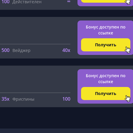
100
∞
Бонус доступен по
ссылке
Получить
500
40x
Бонус доступен по
ссылке
Получить
35x
100