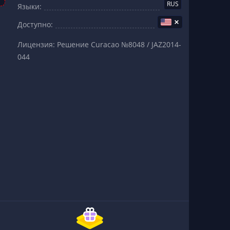
RUS
Языки:
Доступно:
Лицензия: Решение Curacao №8048 / JAZ2014-
044