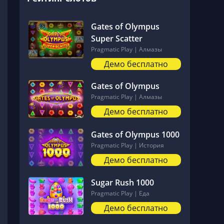
Gates of Olympus
Super Scatter
Pragmatic Play | Алмазы
Демо бесплатно
Gates of Olympus
Pragmatic Play | Алмазы
Демо бесплатно
Gates of Olympus 1000
Pragmatic Play | История
Демо бесплатно
Sugar Rush 1000
Pragmatic Play | Еда
Демо бесплатно