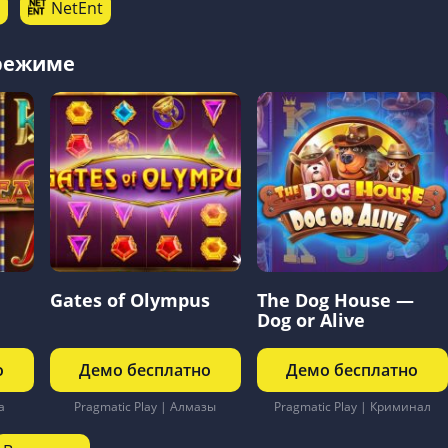
NetEnt
 режиме
Gates of Olympus
The Dog House —
Dog or Alive
о
Демо бесплатно
Демо бесплатно
а
Pragmatic Play | Алмазы
Pragmatic Play | Криминал