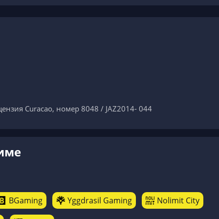
я
нзия Curacao, номер 8048 / JAZ2014- 044
жиме
BGaming
Yggdrasil Gaming
Nolimit City