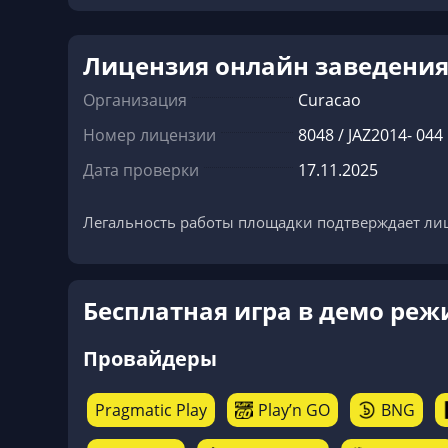
Лицензия онлайн заведени
Организация
Curacao
Номер лицензии
8048 / JAZ2014- 044
Дата проверки
17.11.2025
Легальность работы площадки подтверждает лице
Бесплатная игра в демо ре
Провайдеры
Pragmatic Play
Play’n GO
BNG