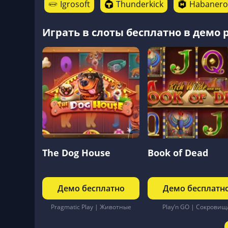
Igrosoft
Thunderkick
Habanero
Играть в слоты бесплатно в демо
The Dog House
Book of Dead
Демо бесплатно
Демо бесплатн
Pragmatic Play | Животные
Play’n GO | Сокровищ