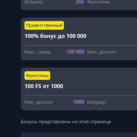
20x
Приветственный
100% бонус до 100 000
100 000
Фриспины
100 FS от 1000
1000
Бонусы представлены на этой странице