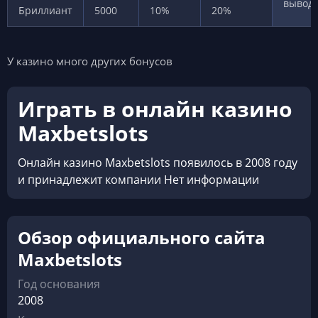
вывод
Бриллиант
5000
10%
20%
У казино много других бонусов
Играть в онлайн казино
Maxbetslots
Онлайн казино Maxbetslots появилось в 2008 году
и принадлежит компании Нет информации
Обзор официального сайта
Maxbetslots
Год основания
2008