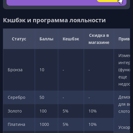
Кэшбэк и программа лояльности
Скидка в
Статус
Баллы
Кешбэк
Приви
магазине
Измен
интер
Бронза
10
-
-
(функц
еще
недост
Демов
Серебро
50
-
-
для вс
Золото
100
5%
10%
слотов
Платина
1000
5%
10%
Ускор