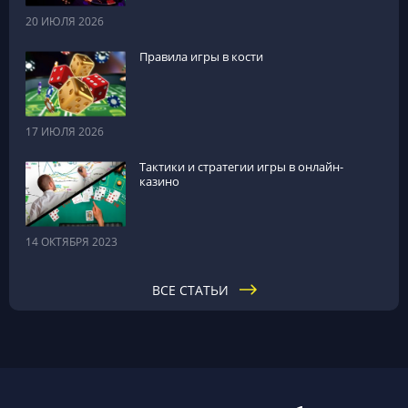
20 ИЮЛЯ 2026
Правила игры в кости
17 ИЮЛЯ 2026
Тактики и стратегии игры в онлайн-
казино
14 ОКТЯБРЯ 2023
ВСЕ СТАТЬИ