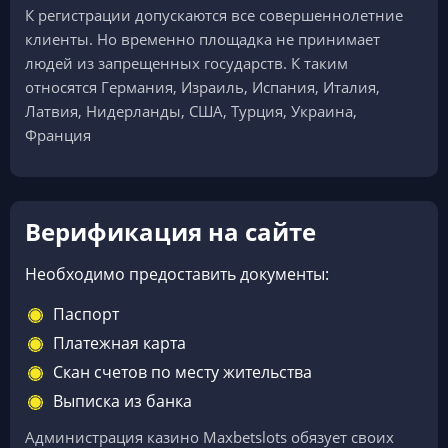
К регистрации допускаются все совершеннолетние
клиенты. Но временно площадка не принимает
людей из запрещенных государств. К таким
относятся Германия, Израиль, Испания, Италия,
Латвия, Нидерланды, США, Турция, Украина,
Франция
Верификация на сайте
Необходимо предоставить документы:
Паспорт
Платежная карта
Скан счетов по месту жительства
Выписка из банка
Администрация казино Maxbetslots обязует своих