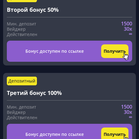
Второй бонус 50%
1500
30x
∞
Бонус доступен по ссылке
Получить
Депозитный
Третий бонус 100%
1500
30x
∞
Бонус доступен по ссылке
Получить