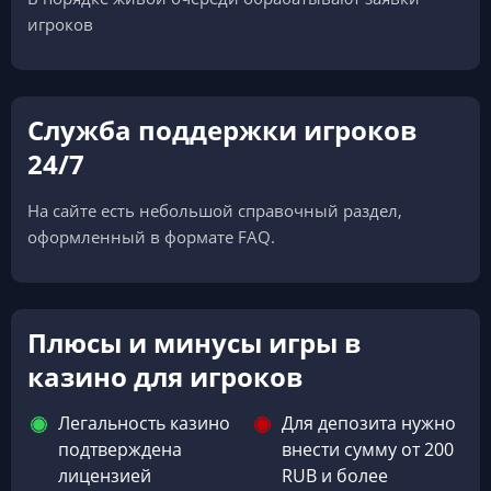
игроков
Служба поддержки игроков
24/7
На сайте есть небольшой справочный раздел,
оформленный в формате FAQ.
Плюсы и минусы игры в
казино для игроков
Легальность казино
Для депозита нужно
подтверждена
внести сумму от 200
лицензией
RUB и более