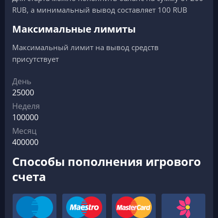
RUB, а минимальный вывод составляет 100 RUB
Максимальные лимиты
Максимальный лимит на вывод средств
присутствует
День
25000
Неделя
100000
Месяц
400000
Способы пополнения игрового
счета