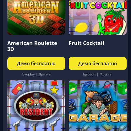
American Roulette
Fruit Cocktail
3D
Демо бесплатно
Демо бесплатно
Evoplay | Другие
Igrosoft | Фрукты