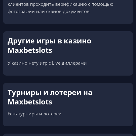
клиентов проходить верификацию с помощью
фотографий или сканов документов
Другие игры в казино
Maxbetslots
У казино нету игр с Live диллерами
Турниры и лотереи на
Maxbetslots
Есть турниры и лотереи