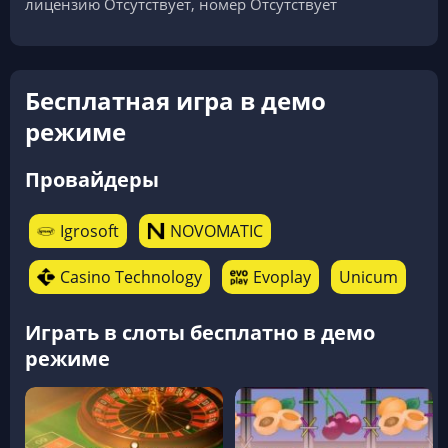
лицензию Отсутствует, номер Отсутствует
Бесплатная игра в демо
режиме
Провайдеры
Igrosoft
NOVOMATIC
Casino Technology
Evoplay
Unicum
Играть в слоты бесплатно в демо
режиме