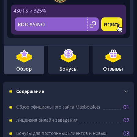
430 FS и 325%
RIOCASINO
Играть
Обзор
Бонусы
Отзывы
Содержание
01
Обзор официального сайта Maxbetslots
02
Лицензия онлайн заведения
03
Бонусы для постоянных клиентов и новых