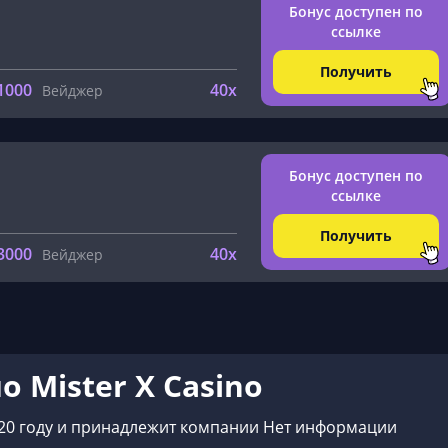
Бонус доступен по
ссылке
Получить
1000
40x
Бонус доступен по
ссылке
Получить
3000
40x
 Mister X Casino
2020 году и принадлежит компании Нет информации