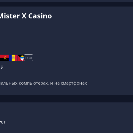
ster X Casino
+178
ий
нальных компьютерах, и на смартфонах
я
ует