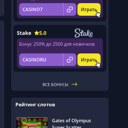
CASINO7
Играть
Stake
5.0
Бонус 250% до 2500 для новичков
CASINORU
Играть
ВСЕ БОНУСЫ
Рейтинг слотов
Gates of Olympus
Super Scatter