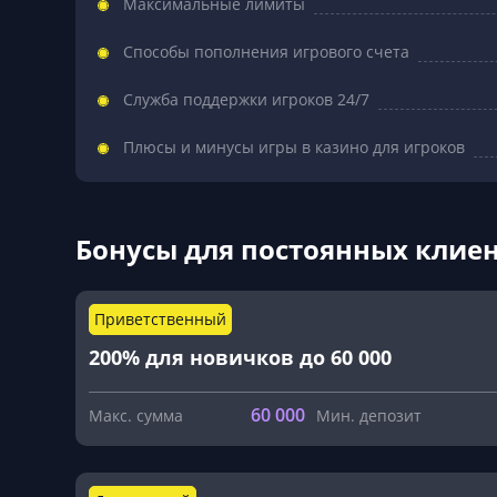
Максимальные лимиты
Способы пополнения игрового счета
Служба поддержки игроков 24/7
Плюсы и минусы игры в казино для игроков
Бонусы для постоянных клиен
Приветственный
200% для новичков до 60 000
60 000