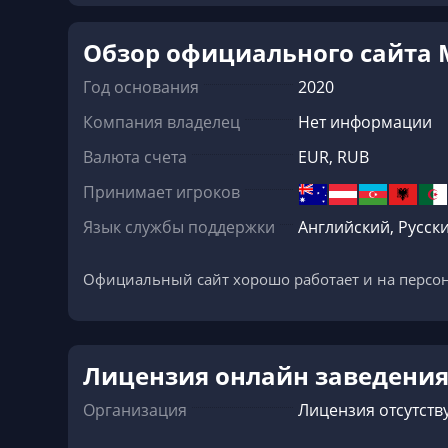
Обзор официального сайта Mi
Год основания
2020
Компания владелец
Нет информации
Валюта счета
EUR, RUB
Принимает игроков
Язык службы поддержки
Английский, Русск
Официальный сайт хорошо работает и на персо
Лицензия онлайн заведени
Организация
Лицензия отсутств