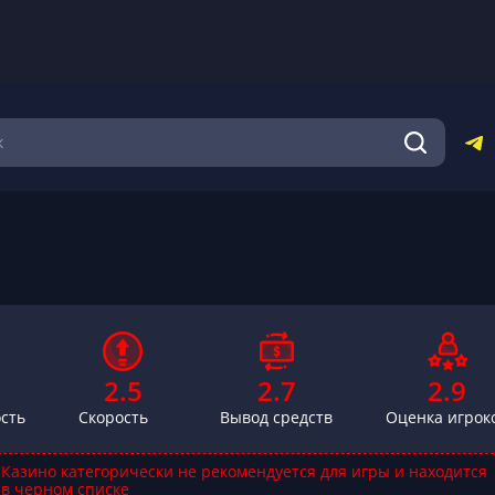
2.5
2.7
2.9
сть
Скорость
Вывод средств
Оценка игрок
Казино категорически не рекомендуется для игры и находится
в черном списке