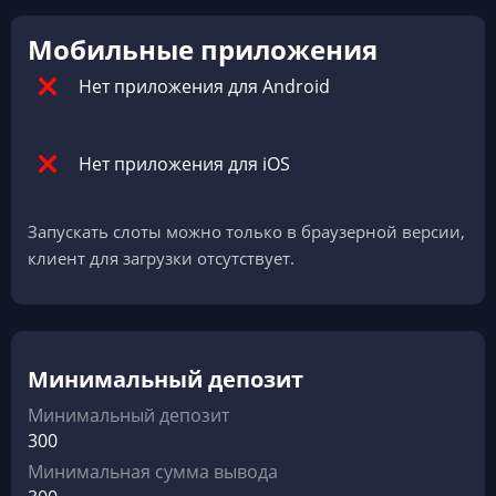
Мобильные приложения
Нет приложения для Android
Нет приложения для iOS
Запускать слоты можно только в браузерной версии,
клиент для загрузки отсутствует.
Минимальный депозит
Минимальный депозит
300
Минимальная сумма вывода