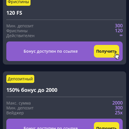
Фриспины
120 FS
300
120
∞
Бонус доступен по ссылке
Получить
Депозитный
150% бонус до 2000
2000
300
25x
Бонус доступен по ссылке
Получить