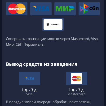
Совершать транзакции можно через Mastercard, Visa,
Мир, СБП, Терминалы
Вывод средств из заведения
1 д. - 3 д.
1 д. - 3 д.
Visa
Mastercard
В порядке живой очереди обрабатывают заявки