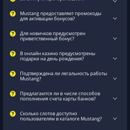
Mustang предоставляет промокоды
для активации бонусов?
Для новичков предусмотрен
приветственный бонус?
В онлайн казино предусмотрены
подарки на день рождения?
Подтверждена ли легальность работы
Mustang?
Предлагаются ли в числе способов
пополнения счета карты банков?
Сколько слотов доступно
пользователям в каталоге Mustang?