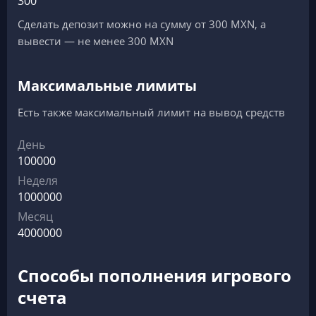
300
Сделать депозит можно на сумму от 300 MXN, а
вывести — не менее 300 MXN
Максимальные лимиты
Есть также максимальный лимит на вывод средств
День
100000
Неделя
1000000
Месяц
4000000
Способы пополнения игрового
счета