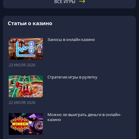
ВСЕ ИГРЫ
Статьи о казино
Заносы в онлайн казино
23 ИЮЛЯ 2026
Стратегии игры в рулетку
22 ИЮЛЯ 2026
Можно ли выиграть деньги в онлайн-
казино