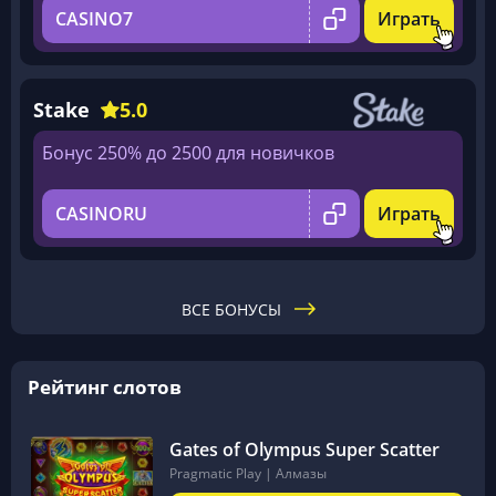
CASINO7
Играть
Stake
5.0
Бонус 250% до 2500 для новичков
CASINORU
Играть
ВСЕ БОНУСЫ
Рейтинг слотов
Gates of Olympus Super Scatter
Pragmatic Play | Алмазы