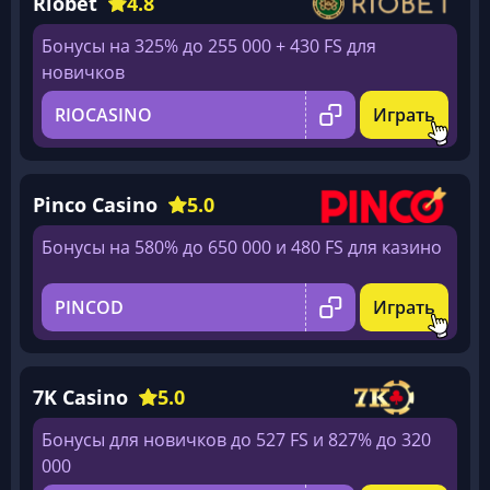
Riobet
4.8
Бонусы на 325% до 255 000 + 430 FS для
новичков
RIOCASINO
Играть
Pinco Casino
5.0
Бонусы на 580% до 650 000 и 480 FS для казино
PINCOD
Играть
7K Casino
5.0
Бонусы для новичков до 527 FS и 827% до 320
000