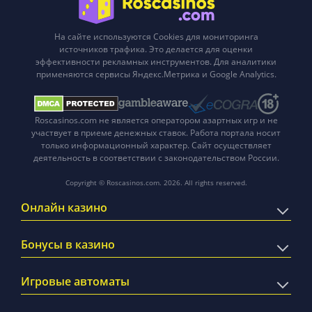
На сайте используются Cookies для мониторинга
источников трафика. Это делается для оценки
эффективности рекламных инструментов. Для аналитики
применяются сервисы Яндекс.Метрика и Google Analytics.
Roscasinos.com не является оператором азартных игр и не
участвует в приеме денежных ставок. Работа портала носит
только информационный характер. Сайт осуществляет
деятельность в соответствии с законодательством России.
Copyright © Roscasinos.com. 2026. All rights reserved.
Онлайн казино
С мгновенным выводом
Бонусы в казино
Скачать
За регистрацию
Игровые автоматы
ВСЕ КАЗИНО
Фриспины