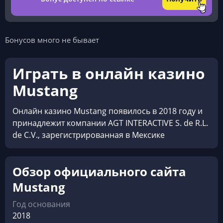
Бонусов много не бывает
Играть в онлайн казино
Mustang
Онлайн казино Mustang появилось в 2018 году и
принадлежит компании AGT INTERACTIVE S. de R.L.
de C.V., зарегистрированная в Мексике
Обзор официального сайта
Mustang
Год основания
2018