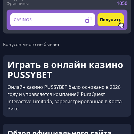
1050
CASINOS
Получить
Бонусов много не бывает
Играть в онлайн казино
PUSSYBET
Онлайн казино PUSSYBET было основано в 2026
году и управляется компанией PuraQuest
Interactive Limitada, зарегистрированная в Коста-
Рике
Обзор официального сайта