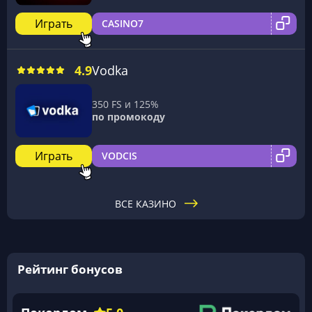
Играть
CASINO7
4.9
Vodka
350 FS и 125%
по промокоду
Играть
VODCIS
ВСЕ КАЗИНО
Рейтинг бонусов