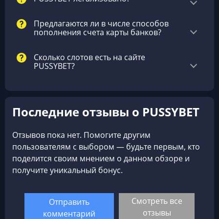
Предлагаются ли в числе способов
пополнения счета карты банков?
Сколько слотов есть на сайте
PUSSYBET?
Последние отзывы о PUSSYBET
Отзывов пока нет. Помогите другим
пользователям с выбором — будьте первым, кто
поделится своим мнением о данном обзоре и
получите уникальный бонус.
Смотреть все
Отправить
отзывы
комментарий