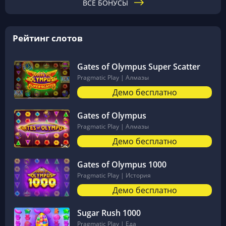
ВСЕ БОНУСЫ
Рейтинг слотов
Gates of Olympus Super Scatter
Pragmatic Play | Алмазы
Демо бесплатно
Gates of Olympus
Pragmatic Play | Алмазы
Демо бесплатно
Gates of Olympus 1000
Pragmatic Play | История
Демо бесплатно
Sugar Rush 1000
Pragmatic Play | Еда