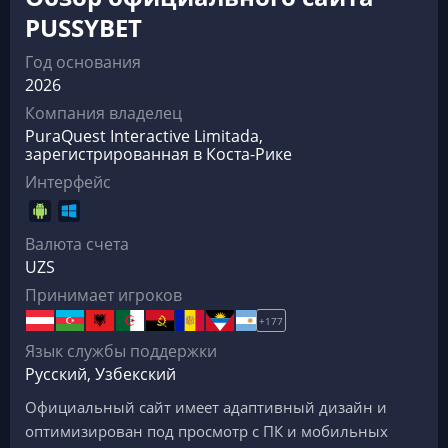
PUSSYBET
Год основания
2026
Компания владелец
PuraQuest Interactive Limitada,
зарегистрированная в Коста-Рике
Интерфейс
Валюта счета
UZS
Принимает игроков
+177
Язык службы поддержки
Русский, Узбекский
Официальный сайт имеет адаптивный дизайн и
оптимизирован под просмотр с ПК и мобильных