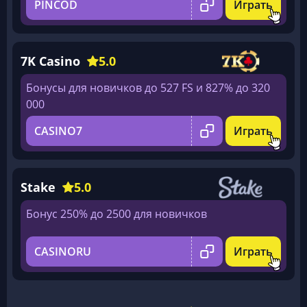
PINCOD
Играть
7K Casino
5.0
Бонусы для новичков до 527 FS и 827% до 320
000
CASINO7
Играть
Stake
5.0
Бонус 250% до 2500 для новичков
CASINORU
Играть