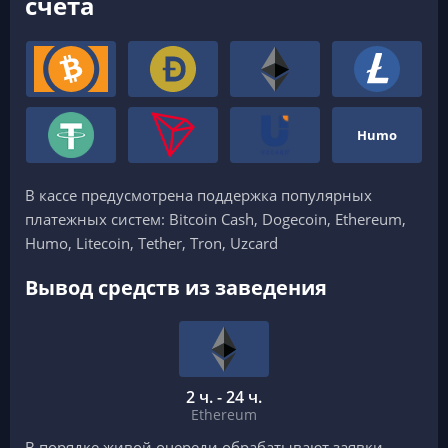
счета
Humo
В кассе предусмотрена поддержка популярных
платежных систем: Bitcoin Cash, Dogecoin, Ethereum,
Humo, Litecoin, Tether, Tron, Uzcard
Вывод средств из заведения
2 ч. - 24 ч.
Ethereum
В порядке живой очереди обрабатывают заявки