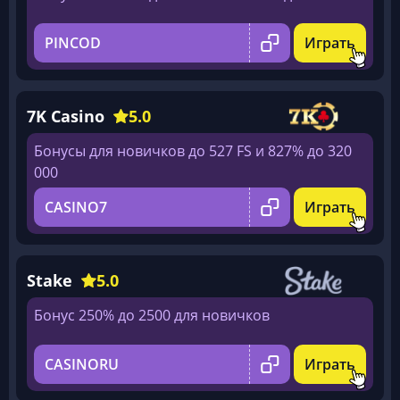
PINCOD
Играть
7K Casino
5.0
Бонусы для новичков до 527 FS и 827% до 320
000
CASINO7
Играть
Stake
5.0
Бонус 250% до 2500 для новичков
CASINORU
Играть