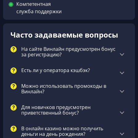
Компетентная
служба поддержки
Часто задаваемые вопросы
На сайте Винлайн предусмотрен бонус
за регистрацию?
Есть ли у оператора кэшбэк?
Можно использовать промокоды в
Винлайн?
Для новичков предусмотрен
приветственный бонус?
В онлайн казино можно получить
деньги на день рождения?