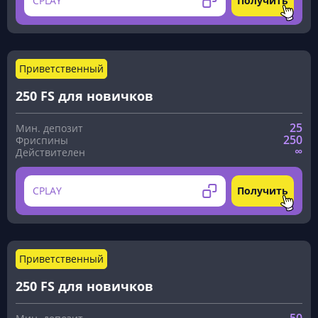
CPLAY
Получить
Приветственный
250 FS для новичков
25
250
∞
CPLAY
Получить
Приветственный
250 FS для новичков