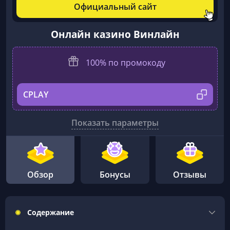
Официальный сайт
Онлайн казино Винлайн
100% по промокоду
CPLAY
Показать параметры
Обзор
Бонусы
Отзывы
Содержание