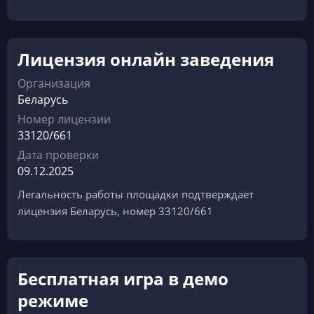
Лицензия онлайн заведения
Организация
Беларусь
Номер лицензии
33120/661
Дата проверки
09.12.2025
Легальность работы площадки подтверждает
лицензия Беларусь, номер 33120/661
Бесплатная игра в демо
режиме