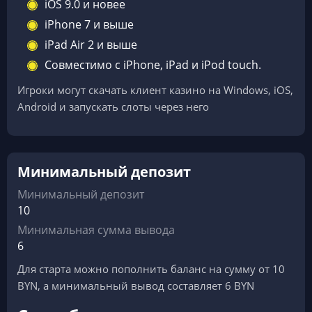
iOS 9.0 и новее
iPhone 7 и выше
iPad Air 2 и выше
Совместимо с iPhone, iPad и iPod touch.
Игроки могут скачать клиент казино на Windows, iOS,
Android и запускать слоты через него
Минимальный депозит
Минимальный депозит
10
Минимальная сумма вывода
6
Для старта можно пополнить баланс на сумму от 10
BYN, а минимальный вывод составляет 6 BYN