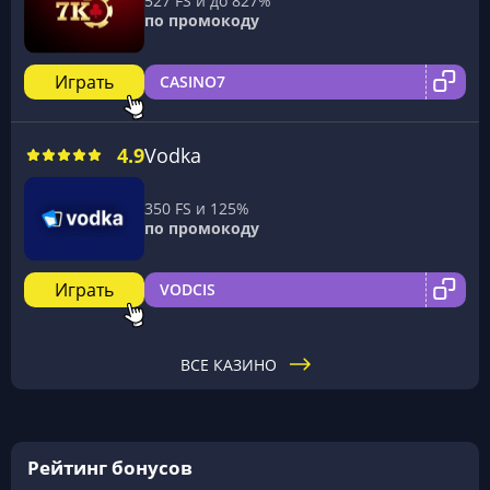
527 FS и до 827%
по промокоду
Играть
CASINO7
4.9
Vodka
350 FS и 125%
по промокоду
Играть
VODCIS
ВСЕ КАЗИНО
Рейтинг бонусов