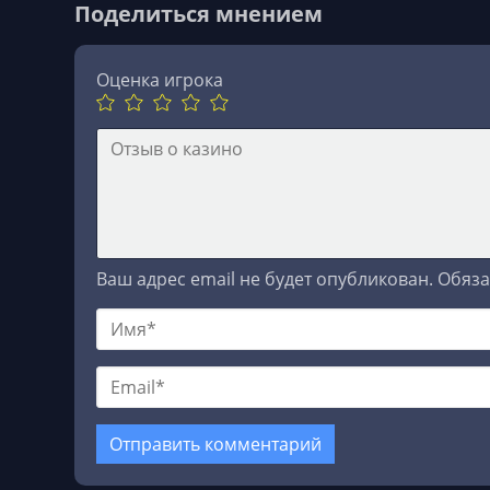
Поделиться мнением
Оценка игрока
Ваш адрес email не будет опубликован.
Обяза