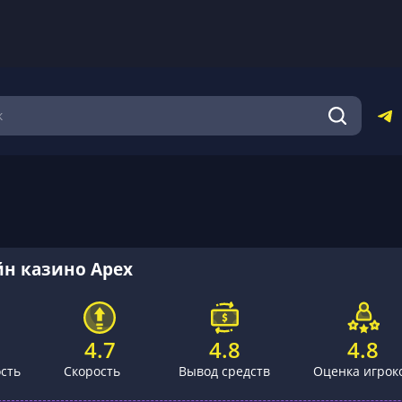
н казино Apex
4.7
4.8
4.8
сть
Скорость
Вывод средств
Оценка игрок