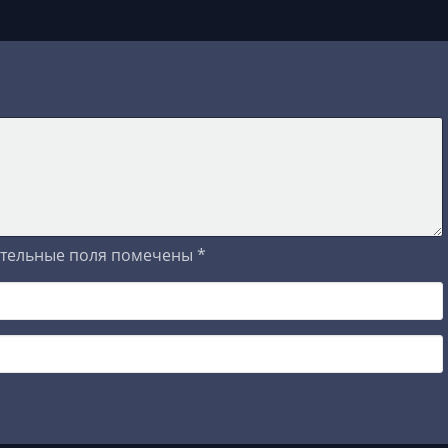
тельные поля помечены
*