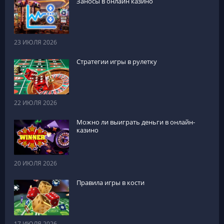
Заносы в онлайн казино
23 ИЮЛЯ 2026
Стратегии игры в рулетку
22 ИЮЛЯ 2026
Можно ли выиграть деньги в онлайн-
казино
20 ИЮЛЯ 2026
Правила игры в кости
17 ИЮЛЯ 2026