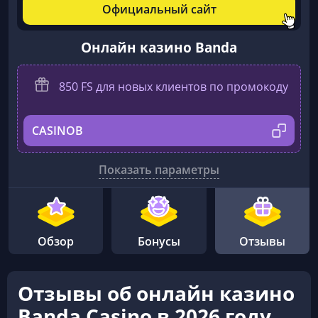
Официальный сайт
Онлайн казино Banda
850 FS для новых клиентов по промокоду
CASINOB
Показать параметры
Обзор
Бонусы
Отзывы
Отзывы об онлайн казино
Banda Casino в 2026 году