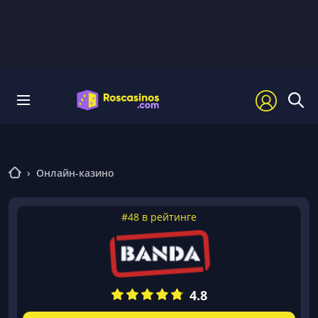
›
Онлайн-казино
#48 в рейтинге
4.8