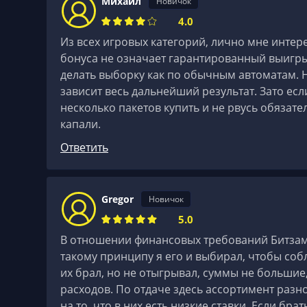
Михаил
Новичок
4.0
Из всех игровых категорий, лично мне интере
бонуса не означает гарантированный выигры
делать выборку как по обычным автоматам. Н
зависит весь дальнейший результат. Зато ес
несколько пакетов купить и не рвусь обязате
капали.
Ответить
Gregor
Новичок
5.0
В отношении финансовых требований Битзамо
такому принципу я его и выбирал, чтобы соб
их брал, но не отыгрывал, суммы не большие
расходов. По отдаче здесь ассортимент разн
на то, что в них есть низкие ставки. Если бр