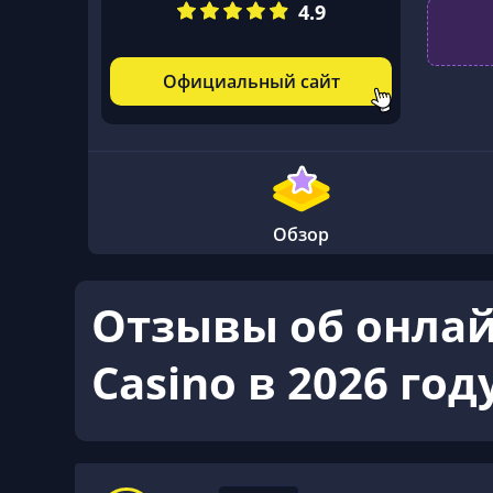
4.9
Официальный сайт
Обзор
Отзывы об онлай
Casino в 2026 год