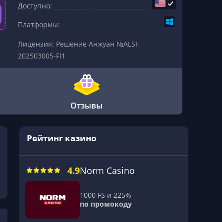
Доступно:
Платформы:
Лицензия: Решение Анжуан №ALSI-
202503005-FI1
Отзывы
Рейтинг казино
4.9
Norm Casino
1000 FS и 225%
по промокоду