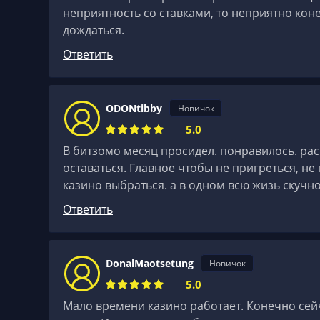
неприятность со ставками, то неприятно ко
дождаться.
Ответить
ODONtibby
Новичок
5.0
В битзомо месяц просидел. понравилось. рас
оставаться. Главное чтобы не пригреться, не
казино выбраться. а в одном всю жизь скучно
Ответить
DonalMaotsetung
Новичок
5.0
Мало времени казино работает. Конечно сейч