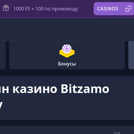
1000 FS + 100 по промокоду
CASINOS
Бонусы
н казино Bitzamo
у