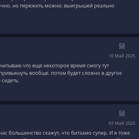
нечно. но пережить можно. выигрышей реально
10 Май 2025
читываю что еще некоторое время смогу тут
 привыкнуть вообще. потом будет сложно в другое
 сидеть.
03 Май 2025
ас большинство скажут, что битзамо супер. И я тоже