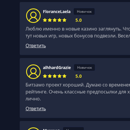
FloranceLaela
Новичок
5.0
Люблю именно в новые казино заглянуть. Что 
тут новых игр, новых бонусов подвезли. Весело
Ответить
alhhardGrazie
Новичок
5.0
Битзамо проект хороший. Думаю со временем
рейтинге. Очень классные предпосылки для 
лично.
Ответить