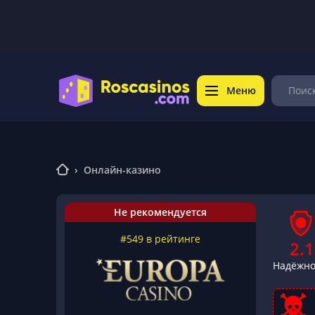
Меню
›
Онлайн-казино
Не рекомендуется
#549 в рейтинге
2.1
Надёжно