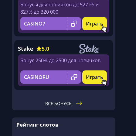
Бонусы для новичков до 527 FS и
827% до 320 000
CASINO7
Играть
Stake
5.0
Бонус 250% до 2500 для новичков
CASINORU
Играть
ВСЕ БОНУСЫ
Рейтинг слотов