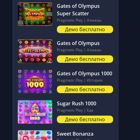
Gates of Olympus
Super Scatter
Pragmatic Play | Алмазы
Демо бесплатно
Gates of Olympus
Pragmatic Play | Алмазы
Демо бесплатно
Gates of Olympus 1000
Pragmatic Play | История
Демо бесплатно
Sugar Rush 1000
Pragmatic Play | Еда
Демо бесплатно
Sweet Bonanza