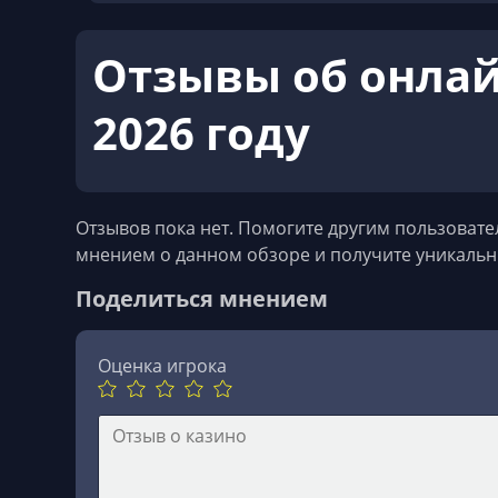
Отзывы об онлай
2026 году
Отзывов пока нет. Помогите другим пользовате
мнением о данном обзоре и получите уникальн
Поделиться мнением
Оценка игрока