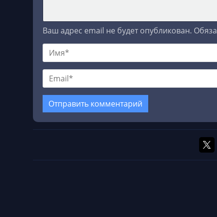
Ваш адрес email не будет опубликован.
Обяза