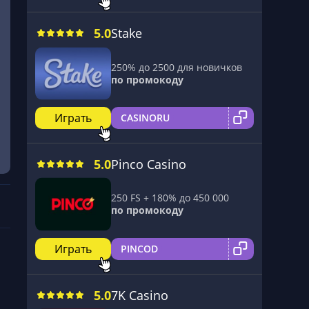
5.0
Stake
250% до 2500 для новичков
по промокоду
Играть
CASINORU
5.0
Pinco Casino
250 FS + 180% до 450 000
по промокоду
Играть
PINCOD
5.0
7K Casino