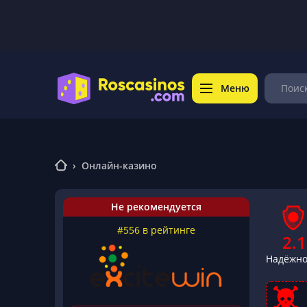
Меню
›
Онлайн-казино
Не рекомендуется
#556 в рейтинге
2.1
Надёжно