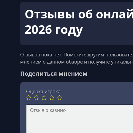
Отзывы об онлайн
2026 году
Отзывов пока нет. Помогите другим пользовате
мнением о данном обзоре и получите уникальн
Поделиться мнением
Оценка игрока