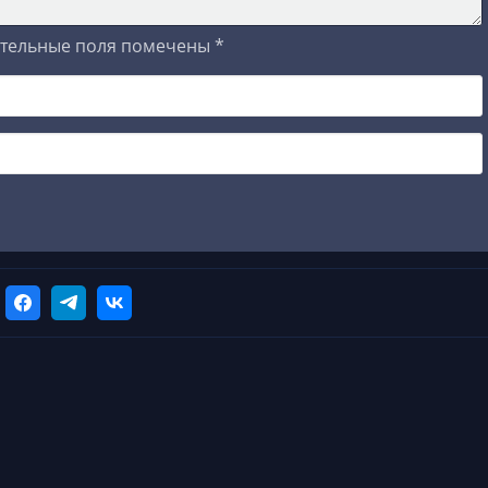
тельные поля помечены
*