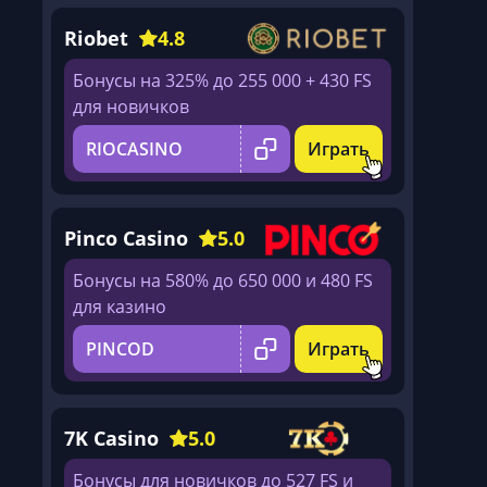
Riobet
4.8
Бонусы на 325% до 255 000 + 430 FS
для новичков
RIOCASINO
Играть
Pinco Casino
5.0
Бонусы на 580% до 650 000 и 480 FS
для казино
PINCOD
Играть
7K Casino
5.0
Бонусы для новичков до 527 FS и