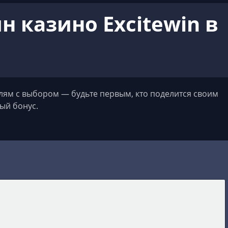
 казино Excitewin в
лям с выбором — будьте первым, кто поделится своим
ый бонус.