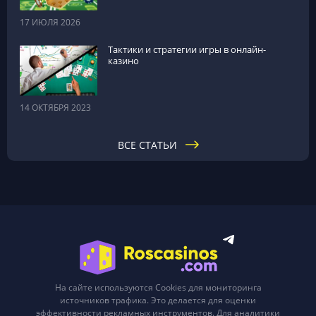
17 ИЮЛЯ 2026
Тактики и стратегии игры в онлайн-
казино
14 ОКТЯБРЯ 2023
ВСЕ СТАТЬИ
На сайте используются Cookies для мониторинга
источников трафика. Это делается для оценки
эффективности рекламных инструментов. Для аналитики