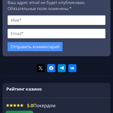
Ваш адрес email не будет опубликован.
Обязательные поля помечены
*
Рейтинг казино
5.0
Покердом