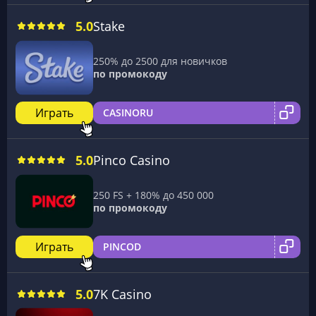
5.0
Stake
250% до 2500 для новичков
по промокоду
Играть
CASINORU
5.0
Pinco Casino
250 FS + 180% до 450 000
по промокоду
Играть
PINCOD
5.0
7K Casino