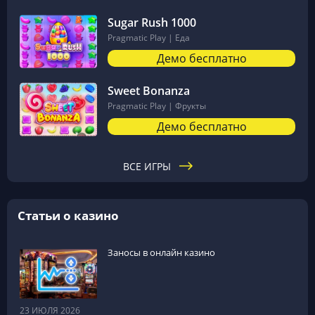
Sugar Rush 1000
Pragmatic Play | Еда
Демо бесплатно
Sweet Bonanza
Pragmatic Play | Фрукты
Демо бесплатно
ВСЕ ИГРЫ
Статьи о казино
Заносы в онлайн казино
23 ИЮЛЯ 2026