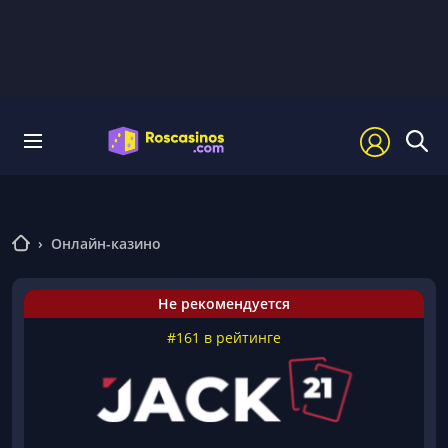
›
Онлайн-казино
Не рекомендуется
#161 в рейтинге