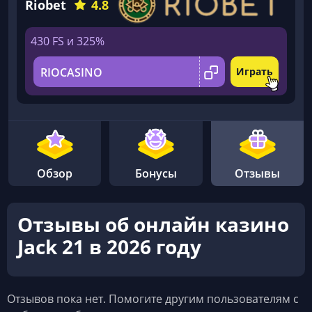
Riobet
4.8
430 FS и 325%
RIOCASINO
Играть
Обзор
Бонусы
Отзывы
Отзывы об онлайн казино
Jack 21 в 2026 году
Отзывов пока нет. Помогите другим пользователям с