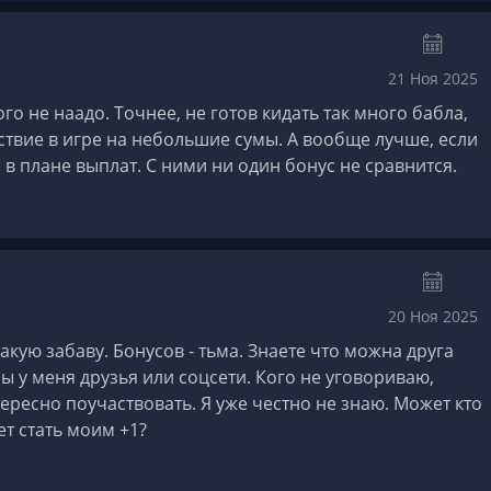
21 Ноя 2025
го не наадо. Точнее, не готов кидать так много бабла,
ствие в игре на небольшие сумы. А вообще лучше, если
в плане выплат. С ними ни один бонус не сравнится.
20 Ноя 2025
кую забаву. Бонусов - тьма. Знаете что можна друга
ы у меня друзья или соцсети. Кого не уговориваю,
ересно поучаствовать. Я уже честно не знаю. Может кто
ет стать моим +1?