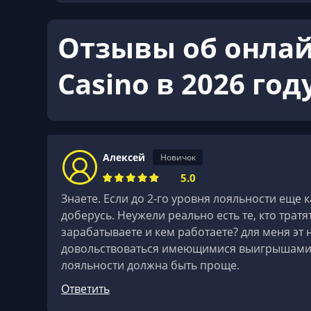
Отзывы об онлай
Casino в 2026 год
Алексей
Новичок
5.0
Знаете. Если до 2-го уровня лояльности еще к
доберусь. Неужели реально есть те, кто тратя
зарабатываете и кем работаете? для меня э
довольствоваться имеющимися выигрышами и
лояльности должна быть проще.
Ответить