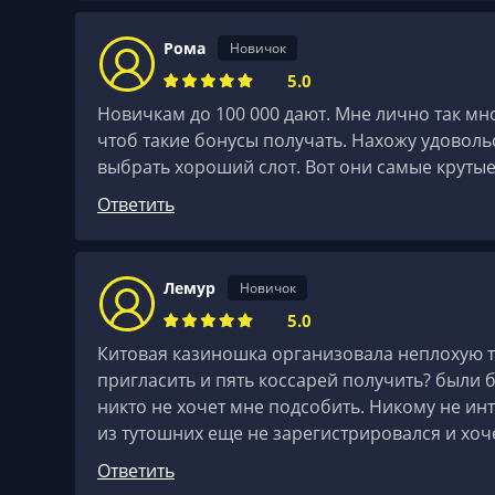
Рома
Новичок
5.0
Новичкам до 100 000 дают. Мне лично так мно
чтоб такие бонусы получать. Нахожу удоволь
выбрать хороший слот. Вот они самые крутые 
Ответить
Лемур
Новичок
5.0
Китовая казиношка организовала неплохую та
пригласить и пять коссарей получить? были б
никто не хочет мне подсобить. Никому не инт
из тутошних еще не зарегистрировался и хоч
Ответить