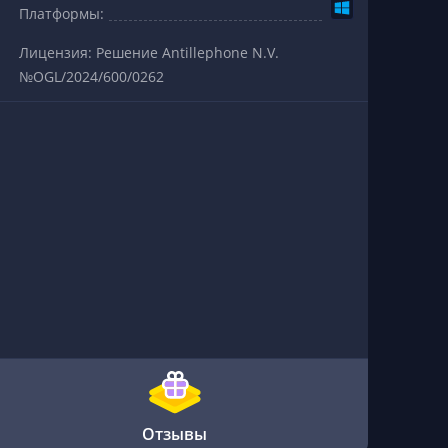
Платформы:
Лицензия: Решение Antillephone N.V.
№OGL/2024/600/0262
Отзывы