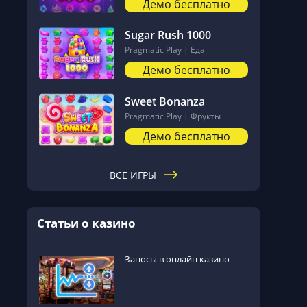
Демо бесплатно
Sugar Rush 1000
Pragmatic Play | Еда
Демо бесплатно
Sweet Bonanza
Pragmatic Play | Фрукты
Демо бесплатно
ВСЕ ИГРЫ
Статьи о казино
Заносы в онлайн казино