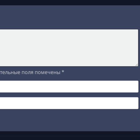
тельные поля помечены
*