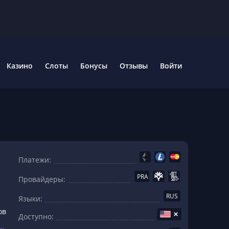
Казино
Слоты
Бонусы
Отзывы
Войти
Платежи:
PRA
Провайдеры:
RUS
Языки:
ов
Доступно: