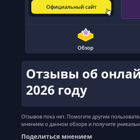
Официальный сайт
Обзор
Отзывы об онлай
2026 году
Отзывов пока нет. Помогите другим пользовате
мнением о данном обзоре и получите уникальн
Поделиться мнением