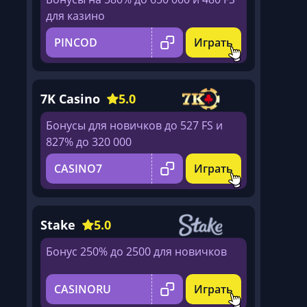
для казино
PINCOD
Играть
7K Casino
5.0
Бонусы для новичков до 527 FS и
827% до 320 000
CASINO7
Играть
Stake
5.0
Бонус 250% до 2500 для новичков
CASINORU
Играть