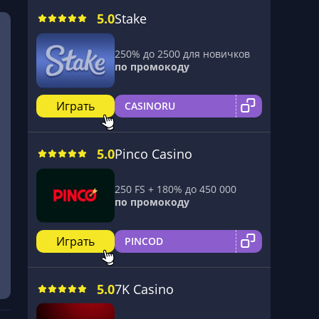
5.0
Stake
250% до 2500 для новичков
по промокоду
Играть
CASINORU
5.0
Pinco Casino
250 FS + 180% до 450 000
по промокоду
Играть
PINCOD
5.0
7K Casino