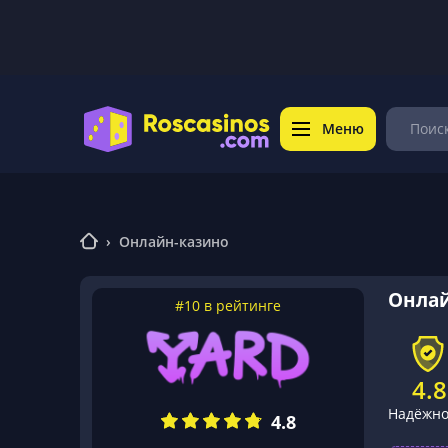
Меню
›
Онлайн-казино
Онлай
#10 в рейтинге
4.8
Надёжно
4.8