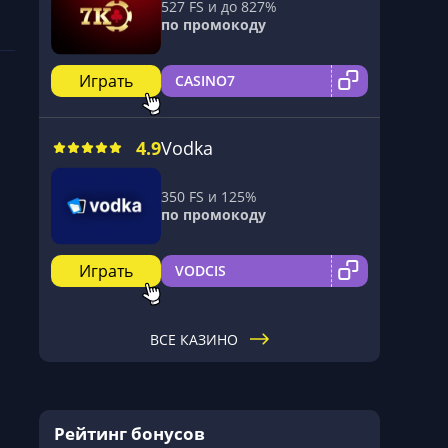
527 FS и до 827%
по промокоду
Играть
CASINO7
4.9
Vodka
350 FS и 125%
по промокоду
Играть
VODCIS
ВСЕ КАЗИНО
Рейтинг бонусов