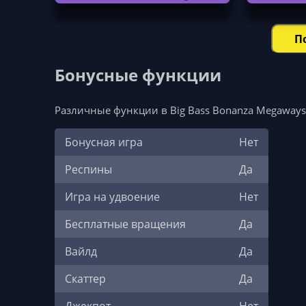
П
Бонусные функции
Различные функции в Big Bass Bonanza Megaways
Бонусная игра
Нет
Респины
Да
Игра на удвоение
Нет
Бесплатные вращения
Да
Вайлд
Да
Скаттер
Да
Джекпот
Нет