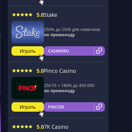
5.0
Stake
250% до 2500 для новичков
по промокоду
Играть
CASINORU
5.0
Pinco Casino
250 FS + 180% до 450 000
по промокоду
Играть
PINCOD
5.0
7K Casino