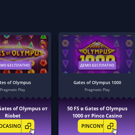
ЕМО БЕСПЛАТНО
ДЕМО БЕСПЛАТНО
tes of Olympus
Gates of Olympus 1000
Pragmatic Play
Pragmatic Play
 Gates of Olympus от
50 FS в Gates of Olympus
Riobet
1000 от Pinco Casino
IOCASINO
PINCONY