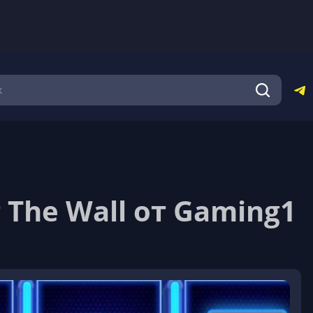
The Wall от Gaming1