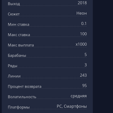
2018
Выход
Неон
Сюжет
0.1
Мин ставка
100
Макс ставка
x1000
Макс выплата
5
Барабаны
3
Ряды
243
Линии
95
Процент возврата
средняя
Волатильность
PC, Смартфоны
Платформы