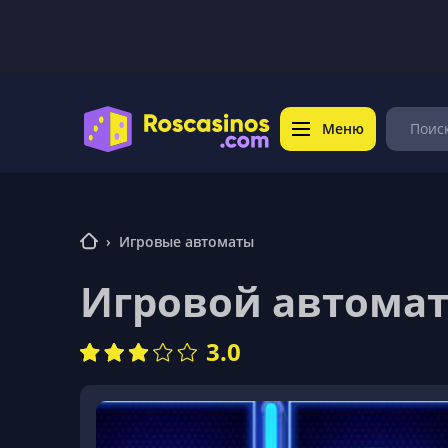
Меню
›
Игровые автоматы
Игровой автомат 
3.0