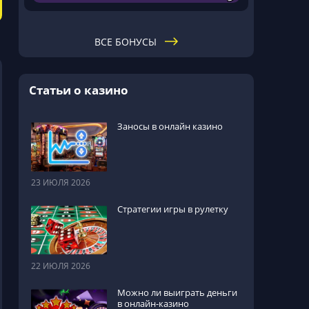
ВСЕ БОНУСЫ
Статьи о казино
Заносы в онлайн казино
23 ИЮЛЯ 2026
Стратегии игры в рулетку
22 ИЮЛЯ 2026
Можно ли выиграть деньги
в онлайн-казино