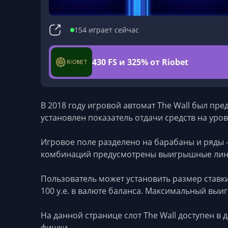
154 играет сейчас
430 FS и 325% от Riobet
В 2018 году игровой автомат The Wall был пр
установлен показатель отдачи средств на уров
Игровое поле разделено на барабаны и ряды 
комбинаций предусмотрены выигрышные лини
Пользователь может установить размер ставк
100 у.е. в валюте баланса. Максимальный выи
На данной странице слот The Wall доступен 
фишки.