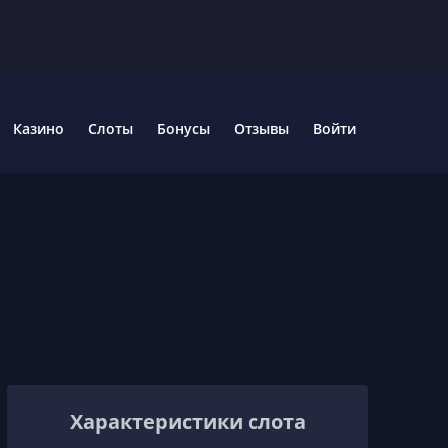
Казино
Слоты
Бонусы
Отзывы
Войти
Характеристики слота