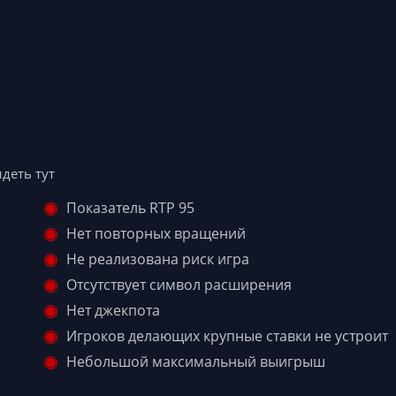
деть тут
Показатель RTP 95
Нет повторных вращений
Не реализована риск игра
Отсутствует символ расширения
Нет джекпота
Игроков делающих крупные ставки не устроит
Небольшой максимальный выигрыш