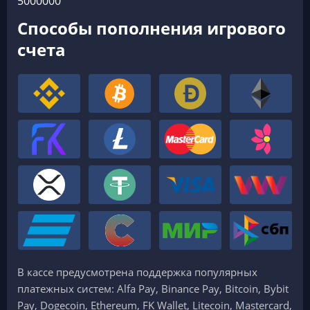
5000000
Способы пополнения игрового
счета
В кассе предусмотрена поддержка популярных
платежных систем: Alfa Pay, Binance Pay, Bitcoin, Bybit
Pay, Dogecoin, Ethereum, FK Wallet, Litecoin, Mastercard,