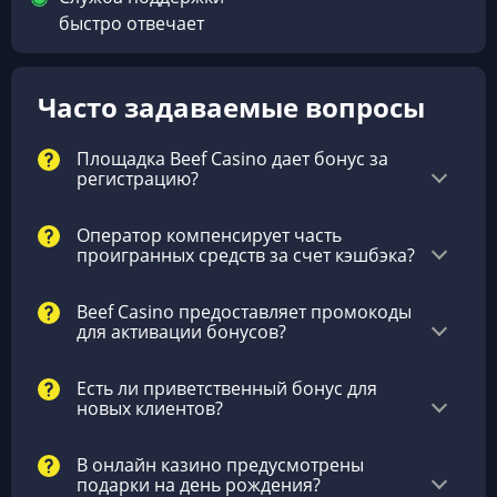
быстро отвечает
Часто задаваемые вопросы
Площадка Beef Casino дает бонус за
регистрацию?
Оператор компенсирует часть
проигранных средств за счет кэшбэка?
Beef Casino предоставляет промокоды
для активации бонусов?
Есть ли приветственный бонус для
новых клиентов?
В онлайн казино предусмотрены
подарки на день рождения?