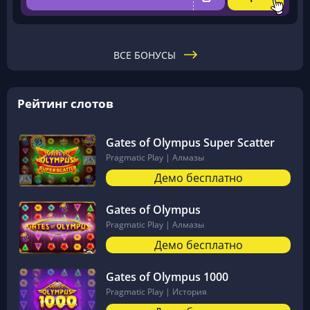
ВСЕ БОНУСЫ
Рейтинг слотов
Gates of Olympus Super Scatter
Pragmatic Play | Алмазы
Демо бесплатно
Gates of Olympus
Pragmatic Play | Алмазы
Демо бесплатно
Gates of Olympus 1000
Pragmatic Play | История