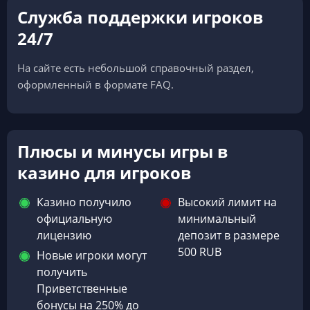
Служба поддержки игроков
24/7
На сайте есть небольшой справочный раздел,
оформленный в формате FAQ.
Плюсы и минусы игры в
казино для игроков
Казино получило
Высокий лимит на
официальную
минимальный
лицензию
депозит в размере
500 RUB
Новые игроки могут
получить
Приветственные
бонусы на 250% до