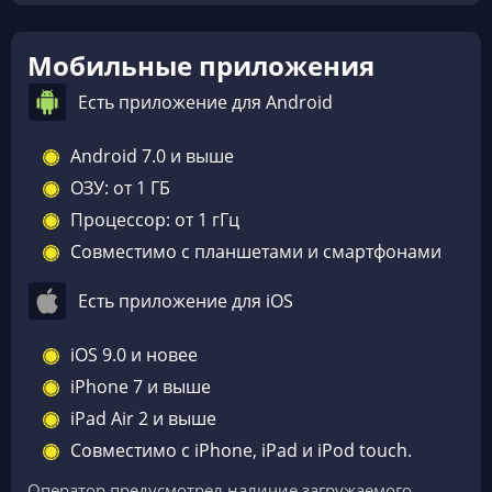
Мобильные приложения
Есть приложение для Android
Android 7.0 и выше
ОЗУ: от 1 ГБ
Процессор: от 1 гГц
Совместимо с планшетами и смартфонами
Есть приложение для iOS
iOS 9.0 и новее
iPhone 7 и выше
iPad Air 2 и выше
Совместимо с iPhone, iPad и iPod touch.
Оператор предусмотрел наличие загружаемого