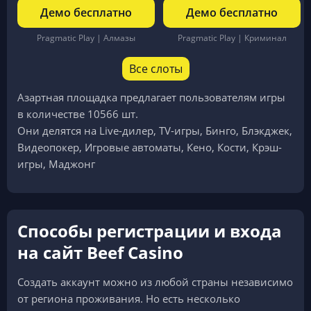
Демо бесплатно
Демо бесплатно
Pragmatic Play | Алмазы
Pragmatic Play | Криминал
Все слоты
Азартная площадка предлагает пользователям игры
в количестве 10566 шт.
Они делятся на Live-дилер, TV-игры, Бинго, Блэкджек,
Видеопокер, Игровые автоматы, Кено, Кости, Крэш-
игры, Маджонг
Способы регистрации и входа
на сайт Beef Casino
Создать аккаунт можно из любой страны независимо
от региона проживания. Но есть несколько