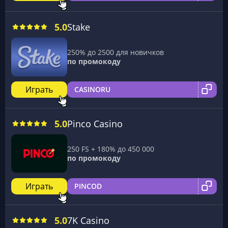
5.0
Stake
250% до 2500 для новичков
по промокоду
Играть
CASINORU
5.0
Pinco Casino
250 FS + 180% до 450 000
по промокоду
Играть
PINCOD
5.0
7K Casino