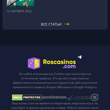
14 ОКТЯБРЯ 2023
ВСЕ СТАТЬИ
На сайте используются Cookies для мониторинга
источников трафика. Это делается для оценки
эффективности рекламных инструментов. Для аналитики
применяются сервисы Яндекс.Метрика и Google Analytics.
Roscasinos.com не является оператором азартных игр и не
участвует в приеме денежных ставок. Работа портала носит