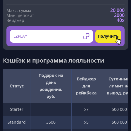
20 000
2000
40x
LZPLAY
Получить
Кэшбэк и программа лояльности
Подарок на
Вейджер
Суточный
день
Статус
для
лимит на
рождения,
рейкбека
вывод, руб
руб.
Starter
—
х7
500 000
Standard
3500
х5
500 000