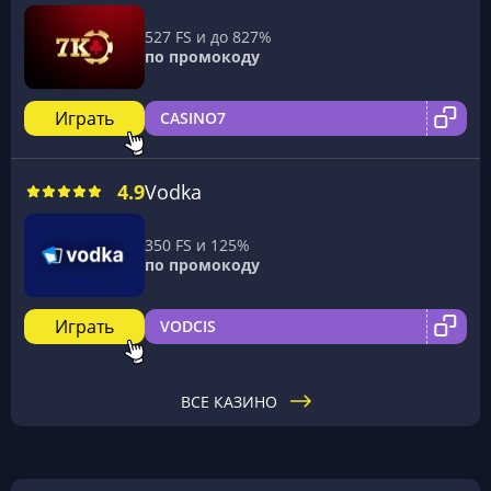
527 FS и до 827%
по промокоду
Играть
CASINO7
4.9
Vodka
350 FS и 125%
по промокоду
Играть
VODCIS
ВСЕ КАЗИНО