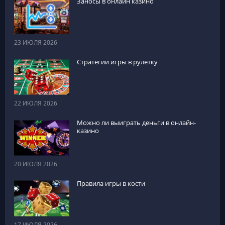
Заносы в онлайн казино
23 ИЮЛЯ 2026
Стратегии игры в рулетку
22 ИЮЛЯ 2026
Можно ли выиграть деньги в онлайн-
казино
20 ИЮЛЯ 2026
Правила игры в кости
17 ИЮЛЯ 2026