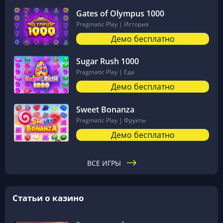
Gates of Olympus 1000
Pragmatic Play | История
Демо бесплатно
Sugar Rush 1000
Pragmatic Play | Еда
Демо бесплатно
Sweet Bonanza
Pragmatic Play | Фрукты
Демо бесплатно
ВСЕ ИГРЫ
Статьи о казино