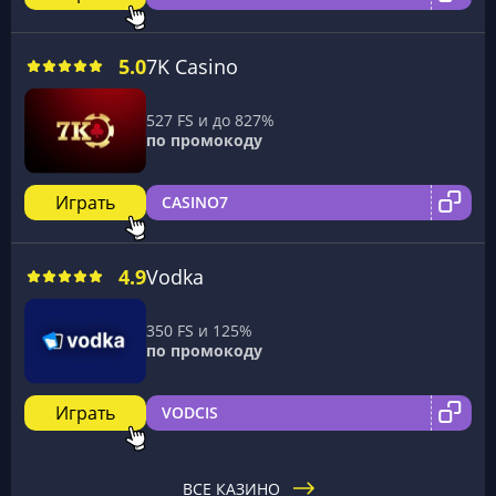
5.0
7K Casino
527 FS и до 827%
по промокоду
Играть
CASINO7
4.9
Vodka
350 FS и 125%
по промокоду
Играть
VODCIS
ВСЕ КАЗИНО