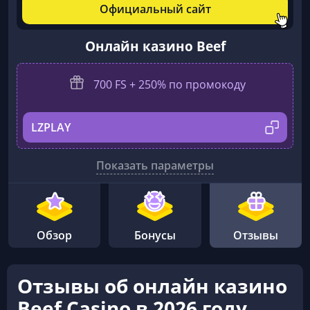
Официальный сайт
Онлайн казино Beef
700 FS + 250% по промокоду
LZPLAY
Показать параметры
Обзор
Бонусы
Отзывы
Отзывы об онлайн казино
Beef Casino в 2026 году