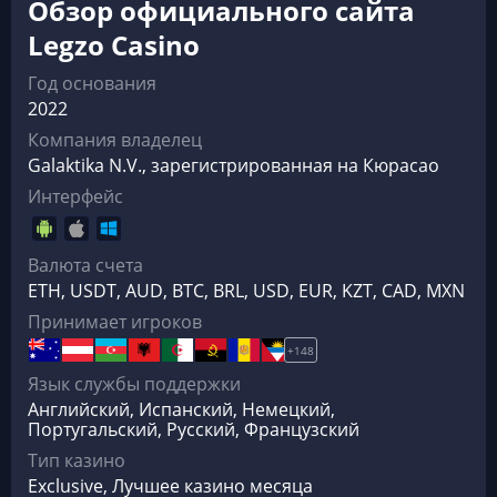
Обзор официального сайта
Legzo Сasino
Год основания
2022
Компания владелец
Galaktika N.V., зарегистрированная на Кюрасао
Интерфейс
Валюта счета
ETH, USDT, AUD, BTC, BRL, USD, EUR, KZT, CAD, MXN
Принимает игроков
+148
Язык службы поддержки
Английский, Испанский, Немецкий,
Португальский, Русский, Французский
Тип казино
Exclusive, Лучшее казино месяца