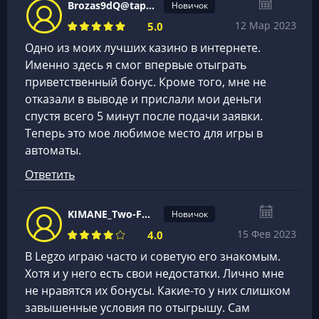
Brozas9dQ@taptap.io
Новичок
12 Мар 2023
5.0
Одно из моих лучших казино в интернете.
Именно здесь я смог впервые отыграть
приветственный бонус. Кроме того, мне не
отказали в выводе и прислали мои деньги
спустя всего 5 минут после подачи заявки.
Теперь это мое любимое место для игры в
автоматы.
Ответить
KIMANE_Two-Four
Новичок
15 Фев 2023
4.0
В Legzo играю часто и советую его знакомым.
Хотя и у него есть свои недостатки. Лично мне
не нравятся их бонусы. Какие-то у них слишком
завышенные условия по отыгрышу. Сам