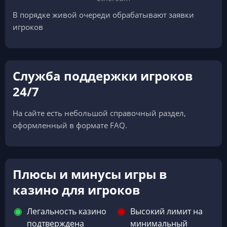
В порядке живой очереди обрабатывают заявки
игроков
Служба поддержки игроков
24/7
На сайте есть небольшой справочный раздел,
оформленный в формате FAQ.
Плюсы и минусы игры в
казино для игроков
Легальность казино
Высокий лимит на
подтверждена
минимальный