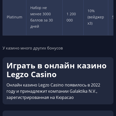
Набор не
10%
менее 3000
1 200
Platinum
(вейджер
50
баллов за 30
000
х3)
дней
У казино много других бонусов
Играть в онлайн казино
Legzo Сasino
Онлайн казино Legzo Сasino появилось в 2022
году и принадлежит компании Galaktika N.V.,
зарегистрированная на Кюрасао