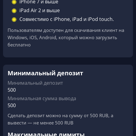
iPhone 7 и выше
iPad Air 2 и выше
Совместимо с iPhone, iPad и iPod touch.
Пользователям доступен для скачивания клиент на
Windows, iOS, Android, который можно загрузить
бесплатно
Минимальный депозит
Минимальный депозит
500
Минимальная сумма вывода
500
Сделать депозит можно на сумму от 500 RUB, а
вывести — не менее 500 RUB
Максимальные лимиты