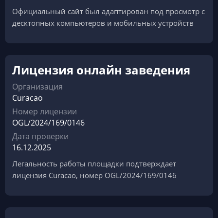
Официальный сайт был адаптирован под просмотр с
десктопных компьютеров и мобильных устройств
Лицензия онлайн заведения
Организация
Curacao
Номер лицензии
OGL/2024/169/0146
Дата проверки
16.12.2025
Легальность работы площадки подтверждает
лицензия Curacao, номер OGL/2024/169/0146