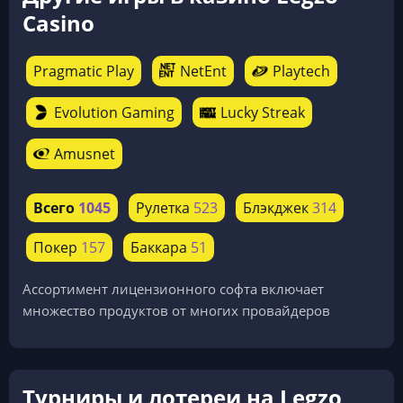
Сasino
Pragmatic Play
NetEnt
Playtech
Evolution Gaming
Lucky Streak
Amusnet
Всего
1045
Рулетка
523
Блэкджек
314
Покер
157
Баккара
51
Ассортимент лицензионного софта включает
множество продуктов от многих провайдеров
Турниры и лотереи на Legzo