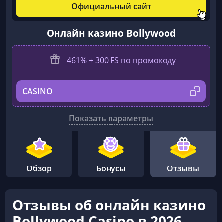
Официальный сайт
Онлайн казино Bollywood
461% + 300 FS по промокоду
CASINO
Показать параметры
Обзор
Бонусы
Отзывы
Отзывы об онлайн казино
Bollywood Casino в 2026