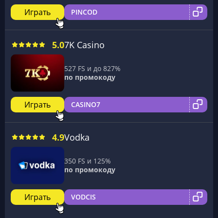
Играть
PINCOD
5.0
7K Casino
527 FS и до 827%
по промокоду
Играть
CASINO7
4.9
Vodka
350 FS и 125%
по промокоду
Играть
VODCIS