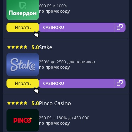
600 FS и 100%
по промокоду
Играть
CASINORU
5.0
Stake
250% до 2500 для новичков
по промокоду
Играть
CASINORU
5.0
Pinco Casino
250 FS + 180% до 450 000
по промокоду