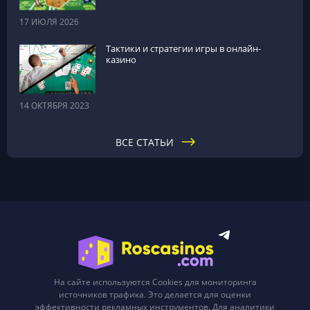
17 ИЮЛЯ 2026
Тактики и стратегии игры в онлайн-
казино
14 ОКТЯБРЯ 2023
ВСЕ СТАТЬИ
На сайте используются Cookies для мониторинга
источников трафика. Это делается для оценки
эффективности рекламных инструментов. Для аналитики