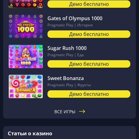
Демо бесплатно
Gates of Olympus 1000
Pragmatic Play | История
Демо бесплатно
Sugar Rush 1000
Pragmatic Play | Еда
Демо бесплатно
Sweet Bonanza
Pragmatic Play | Фрукты
Демо бесплатно
ВСЕ ИГРЫ
Статьи о казино