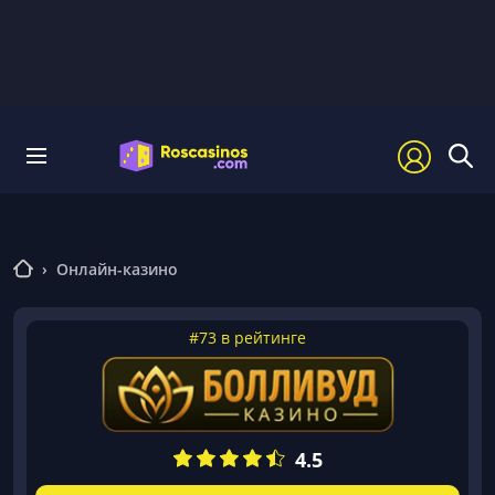
›
Онлайн-казино
#73 в рейтинге
4.5