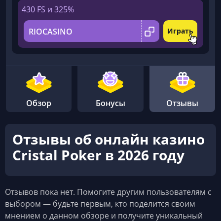
430 FS и 325%
RIOCASINO
Играть
Обзор
Бонусы
Отзывы
Отзывы об онлайн казино
Cristal Poker в 2026 году
Отзывов пока нет. Помогите другим пользователям с
выбором — будьте первым, кто поделится своим
мнением о данном обзоре и получите уникальный