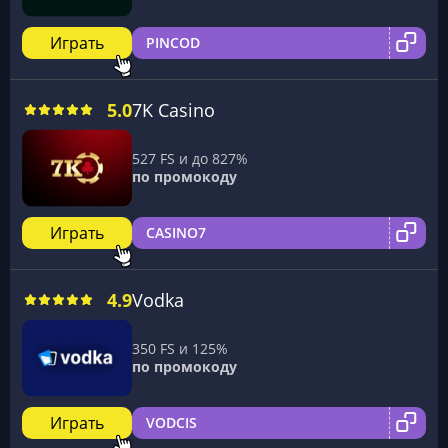
Играть
PINCOD
5.0
7K Casino
527 FS и до 827%
по промокоду
Играть
CASINO7
4.9
Vodka
350 FS и 125%
по промокоду
Играть
VODCIS