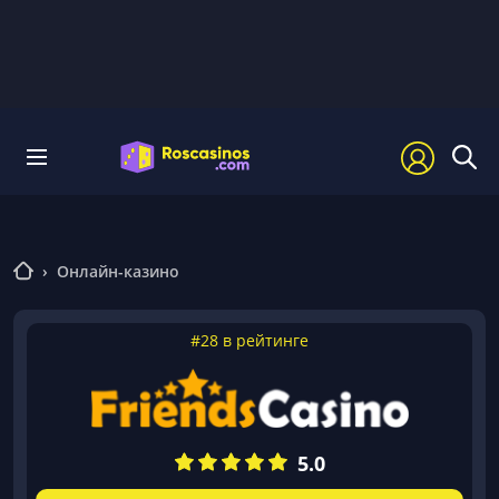
›
Онлайн-казино
#28 в рейтинге
5.0