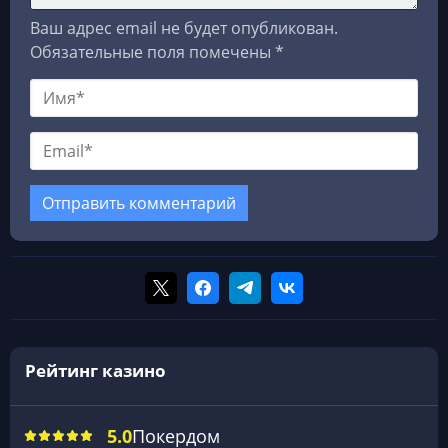
Ваш адрес email не будет опубликован.
Обязательные поля помечены
*
Рейтинг казино
5.0
Покердом