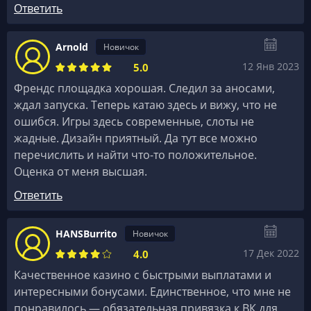
Ответить
Arnold
Новичок
12 Янв 2023
5.0
Френдс площадка хорошая. Следил за аносами,
ждал запуска. Теперь катаю здесь и вижу, что не
ошибся. Игры здесь современные, слоты не
жадные. Дизайн приятный. Да тут все можно
перечислить и найти что-то положительное.
Оценка от меня высшая.
Ответить
HANSBurrito
Новичок
17 Дек 2022
4.0
Качественное казино с быстрыми выплатами и
интересными бонусами. Единственное, что мне не
понравилось — обязательная привязка к ВК для