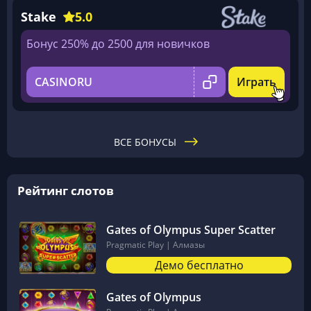
Stake
5.0
Бонус 250% до 2500 для новичков
CASINORU
Играть
ВСЕ БОНУСЫ
Рейтинг слотов
Gates of Olympus Super Scatter
Pragmatic Play | Алмазы
Демо бесплатно
Gates of Olympus