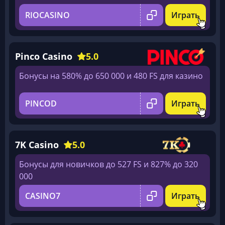
RIOCASINO
Играть
Pinco Casino
5.0
Бонусы на 580% до 650 000 и 480 FS для казино
PINCOD
Играть
7K Casino
5.0
Бонусы для новичков до 527 FS и 827% до 320
000
CASINO7
Играть