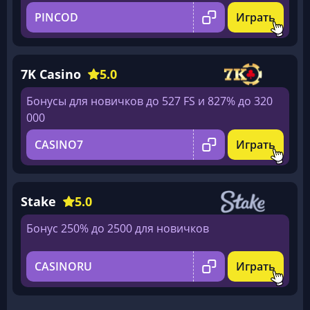
PINCOD
Играть
7K Casino
5.0
Бонусы для новичков до 527 FS и 827% до 320
000
CASINO7
Играть
Stake
5.0
Бонус 250% до 2500 для новичков
CASINORU
Играть