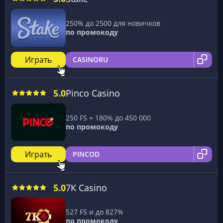
250% до 2500 для новичков
по промокоду
Играть
CASINORU
5.0
Pinco Casino
250 FS + 180% до 450 000
по промокоду
Играть
PINCOD
5.0
7K Casino
527 FS и до 827%
по промокоду