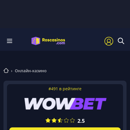
›
Онлайн-казино
#491 в рейтинге
2.5