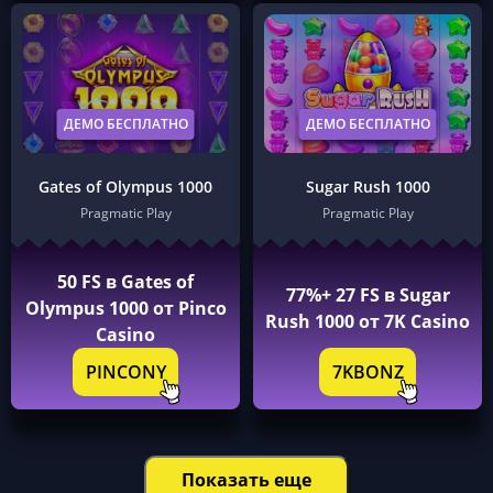
ДЕМО БЕСПЛАТНО
ДЕМО БЕСПЛАТНО
Gates of Olympus 1000
Sugar Rush 1000
Pragmatic Play
Pragmatic Play
50 FS в Gates of
77%+ 27 FS в Sugar
Olympus 1000 от Pinco
Rush 1000 от 7K Casino
Casino
PINCONY
7KBONZ
Показать еще