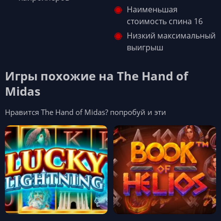
Наименьшая
стоимость спина 16
Низкий максимальный
выигрыш
Игры похожие на The Hand of
Midas
Нравится The Hand of Midas? попробуй и эти