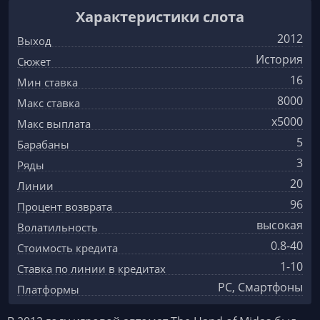
Характеристики слота
2012
Выход
История
Сюжет
16
Мин ставка
8000
Макс ставка
x5000
Макс выплата
5
Барабаны
3
Ряды
20
Линии
96
Процент возврата
высокая
Волатильность
0.8-40
Стоимость кредита
1-10
Ставка по линии в кредитах
PC, Смартфоны
Платформы