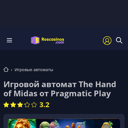
›
Игровые автоматы
Игровой автомат The Hand
of Midas от Pragmatic Play
3.2