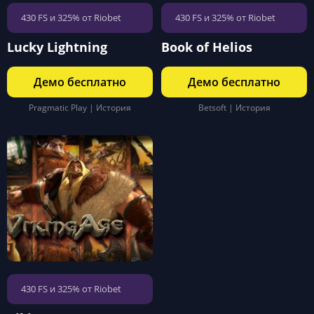
430 FS и 325% от Riobet
430 FS и 325% от Riobet
Lucky Lightning
Book of Helios
Демо бесплатно
Демо бесплатно
Pragmatic Play | История
Betsoft | История
430 FS и 325% от Riobet