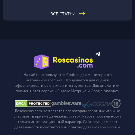
ВСЕ СТАТЬИ
На сайте используются Cookies для мониторинга
источников трафика. Это делается для оценки
эффективности рекламных инструментов. Для аналитики
применяются сервисы Яндекс.Метрика и Google Analytics.
Roscasinos.com не является оператором азартных игр и не
участвует в приеме денежных ставок. Работа портала носит
только информационный характер. Сайт осуществляет
деятельность в соответствии с законодательством России.