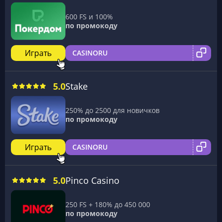
600 FS и 100%
по промокоду
Играть
CASINORU
5.0
Stake
250% до 2500 для новичков
по промокоду
Играть
CASINORU
5.0
Pinco Casino
250 FS + 180% до 450 000
по промокоду