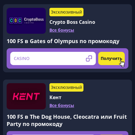
Эксклюзивный
Crypto Boss Casino
Все бонусы
100 FS в Gates of Olympus по промокоду
CASINO
Получить
Эксклюзивный
Кент
Все бонусы
100 FS в The Dog House, Cleocatra или Fruit
Party по промокоду