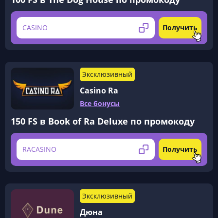
CASINO
Получить
Эксклюзивный
Casino Ra
Все бонусы
150 FS в Book of Ra Deluxe по промокоду
RACASINO
Получить
Эксклюзивный
Дюна