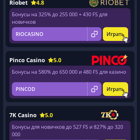
Riobet
4.8
Бонусы на 325% до 255 000 + 430 FS для
новичков
RIOCASINO
Играть
Pinco Casino
5.0
Бонусы на 580% до 650 000 и 480 FS для казино
PINCOD
Играть
7K Casino
5.0
Бонусы для новичков до 527 FS и 827% до 320
000