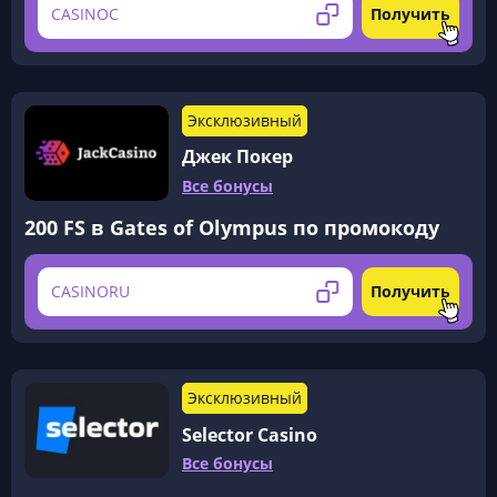
CASINOC
Получить
Эксклюзивный
Джек Покер
Все бонусы
200 FS в Gates of Olympus по промокоду
CASINORU
Получить
Эксклюзивный
Selector Casino
Все бонусы