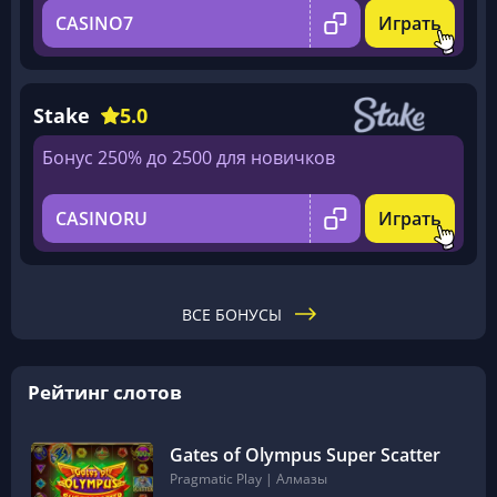
CASINO7
Играть
Stake
5.0
Бонус 250% до 2500 для новичков
CASINORU
Играть
ВСЕ БОНУСЫ
Рейтинг слотов
Gates of Olympus Super Scatter
Pragmatic Play | Алмазы