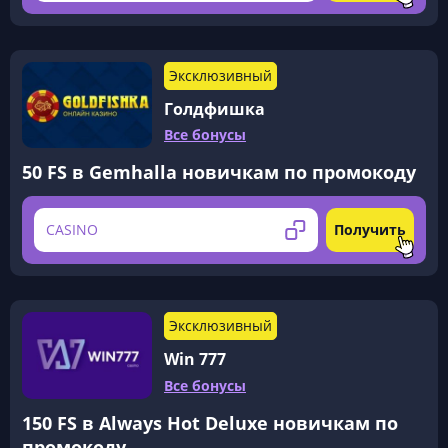
Эксклюзивный
Голдфишка
Все бонусы
50 FS в Gemhalla новичкам по промокоду
CASINO
Получить
Эксклюзивный
Win 777
Все бонусы
150 FS в Always Hot Deluxe новичкам по
промокоду