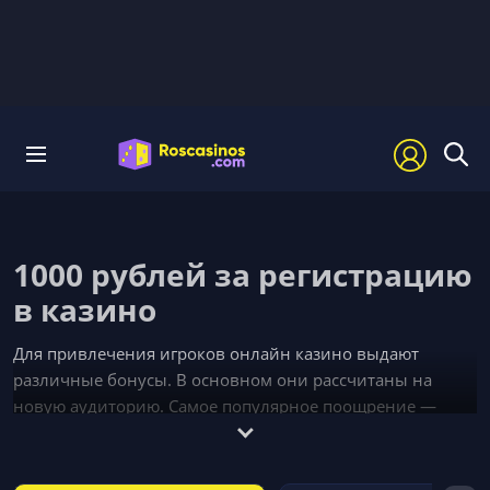
1000 рублей за регистрацию
в казино
Для привлечения игроков онлайн казино выдают
различные бонусы. В основном они рассчитаны на
новую аудиторию. Самое популярное поощрение —
бездепозитное. Оно не требует пополнения счета и
выдается за простые действия. Обычно достаточно
просто создать аккаунт. 1000 рублей за регистрацию в