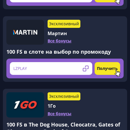
Эксклюзивный
Мартин
Все бонусы
100 FS в слоте на выбор по промокоду
LZPLAY
Получить
Эксклюзивный
1Го
Все бонусы
100 FS в The Dog House, Cleocatra, Gates of