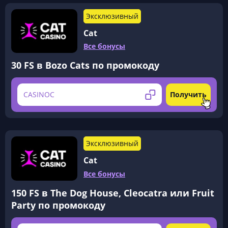
Эксклюзивный
Cat
Все бонусы
30 FS в Bozo Cats по промокоду
CASINOC
Получить
Эксклюзивный
Cat
Все бонусы
150 FS в The Dog House, Cleocatra или Fruit
Party по промокоду