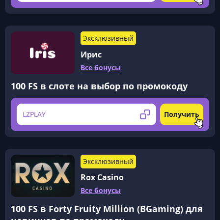
Эксклюзивный
Ирис
Все бонусы
100 FS в слоте на выбор по промокоду
LZPLAY
Получить
Эксклюзивный
Rox Casino
Все бонусы
100 FS в Forty Fruity Million (BGaming) для