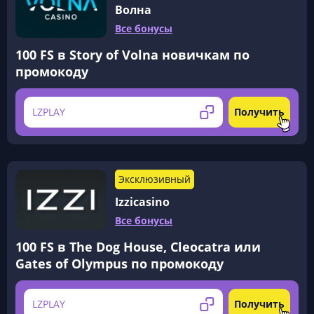
Волна
Все бонусы
100 FS в Story of Volna новичкам по
промокоду
LZPLAY
Получить
Эксклюзивный
Izzicasino
Все бонусы
100 FS в The Dog House, Cleocatra или
Gates of Olympus по промокоду
LZPLAY
Получить