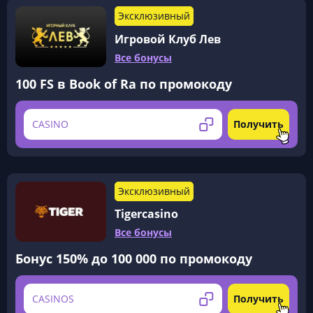
Эксклюзивный
Игровой Клуб Лев
Все бонусы
100 FS в Book of Ra по промокоду
CASINO
Получить
Эксклюзивный
Tigercasino
Все бонусы
Бонус 150% до 100 000 по промокоду
CASINOS
Получить