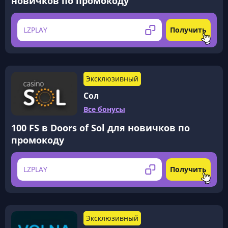
новичков по промокоду
LZPLAY
Получить
Эксклюзивный
Сол
Все бонусы
100 FS в Doors of Sol для новичков по
промокоду
LZPLAY
Получить
Эксклюзивный