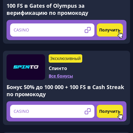
100 FS в Gates of Olympus за
верификацию по промокоду
CASINO
Получить
Эксклюзивный
Спинто
Все бонусы
Бонус 50% до 100 000 + 100 FS в Cash Streak
по промокоду
CASINO
Получить