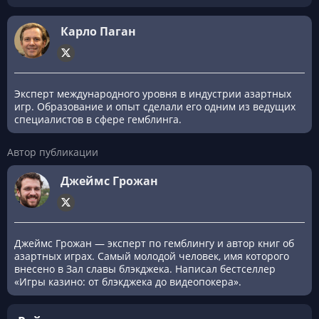
Карло Паган
Эксперт международного уровня в индустрии азартных
игр. Образование и опыт сделали его одним из ведущих
специалистов в сфере гемблинга.
Автор публикации
Джеймс Грожан
Джеймс Грожан — эксперт по гемблингу и автор книг об
азартных играх. Самый молодой человек, имя которого
внесено в Зал славы блэкджека. Написал бестселлер
«Игры казино: от блэкджека до видеопокера».